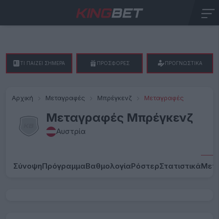
ΤΙ ΠΑΙΖΕΙ ΣΗΜΕΡΑ
ΠΡΟΣΦΟΡΕΣ
ΠΡΟΓΝΩΣΤΙΚΑ
Αρχική
Μεταγραφές
Μπρέγκενζ
Μεταγραφές
Μεταγραφές Μπρέγκενζ
Αυστρία
Σύνοψη
Πρόγραμμα
Βαθμολογία
Ρόστερ
Στατιστικά
Μετ