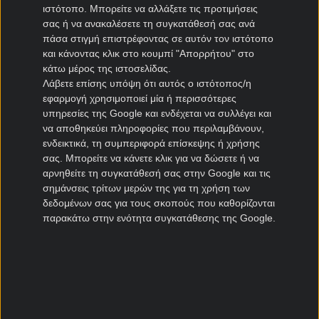
ΠΑΣ Γιάννινα μεταγραφές
ιστότοπο. Μπορείτε να αλλάξετε τις προτιμήσεις
Πανιώνιος μεταγραφές
σας ή να ανακαλέσετε τη συγκατάθεσή σας ανά
πάσα στιγμή επιστρέφοντας σε αυτόν τον ιστότοπο
Καλλιθέα μεταγραφές
και κάνοντας κλικ στο κουμπί "Απορρήτου" στο
Καλαμάτα μεταγραφές
κάτω μέρος της ιστοσελίδας.
Νίκη Βόλου μεταγραφές
Λάβετε επίσης υπόψη ότι αυτός ο ιστότοπος/η
εφαρμογή χρησιμοποιεί μία ή περισσότερες
Μεταγραφές Cyprus League
υπηρεσίες της Google και ενδέχεται να συλλέγει και
να αποθηκεύει πληροφορίες που περιλαμβάνουν,
Πάφος μεταγραφές
ενδεικτικά, τη συμπεριφορά επίσκεψης ή χρήσης
σας. Μπορείτε να κάνετε κλικ για να δώσετε ή να
ΑΠΟΕΛ μεταγραφές
αρνηθείτε τη συγκατάθεσή σας στην Google και τις
ΑΕΚ Λάρνακας μεταγραφές
σημάνσεις τρίτων μερών της για τη χρήση των
Ομόνοια μεταγραφές
δεδομένων σας για τους σκοπούς που καθορίζονται
παρακάτω στην ενότητα συγκατάθεσης της Google.
Μεταγραφές Πορτογαλία
Μπενφίκα μεταγραφές
Πόρτο μεταγραφές
Ρίο Άβε μεταγραφές
Σπόρτινγκ μεταγραφές