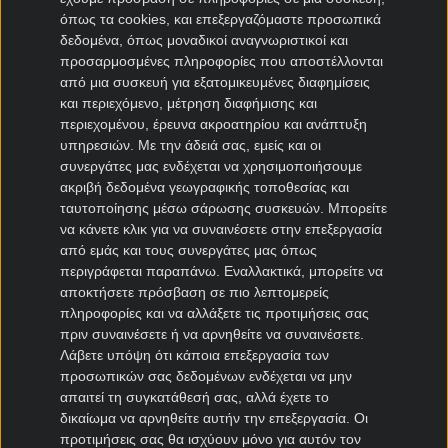
όπως τα cookies, και επεξεργαζόμαστε προσωπικά
Μεταγραφές Bundesliga
δεδομένα, όπως μοναδικοί αναγνωριστικοί και
προσαρμοσμένες πληροφορίες που αποστέλλονται
Μπάγερν μεταγραφές
από μια συσκευή για εξατομικευμένες διαφημίσεις
Ντόρτμουντ μεταγραφές
και περιεχόμενο, μέτρηση διαφήμισης και
Αμβούργο μεταγραφές
περιεχομένου, έρευνα ακροατηρίου και ανάπτυξη
Λεβερκούζεν μεταγραφές
υπηρεσιών.
Με την άδειά σας, εμείς και οι
Άιντραχτ Φρανκφούρτης μεταγραφές
συνεργάτες μας ενδέχεται να χρησιμοποιήσουμε
ακριβή δεδομένα γεωγραφικής τοποθεσίας και
ταυτοποίησης μέσω σάρωσης συσκευών. Μπορείτε
Μεταγραφές Γαλλία
να κάνετε κλικ για να συναινέσετε στην επεξεργασία
από εμάς και τους συνεργάτες μας όπως
Παρί Σεν Ζερμέν μεταγραφές
περιγράφεται παραπάνω. Εναλλακτικά, μπορείτε να
Μονακό μεταγραφές
αποκτήσετε πρόσβαση σε πιο λεπτομερείς
Μαρσέιγ μεταγραφές
πληροφορίες και να αλλάξετε τις προτιμήσεις σας
Λυών μεταγραφές
πριν συναινέσετε ή να αρνηθείτε να συναινέσετε.
Λάβετε υπόψη ότι κάποια επεξεργασία των
προσωπικών σας δεδομένων ενδέχεται να μην
Μεταγραφές Super League 2
απαιτεί τη συγκατάθεσή σας, αλλά έχετε το
δικαίωμα να αρνηθείτε αυτήν την επεξεργασία. Οι
Ηρακλής μεταγραφές
προτιμήσεις σας θα ισχύουν μόνο για αυτόν τον