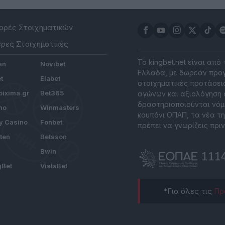
ρές Στοιχηματικών
ρες Στοιχηματικές
Το kingbet.net είναι από
an
Novibet
Ελλάδα, με δωρεάν προγ
t
Elabet
στοιχηματικές προτάσεις
ixima.gr
Bet365
αγώνων και αξιολόγηση 
δραστηριοποιούνται νόμ
no
Winmasters
κουπόνι ΟΠΑΠ, τα νέα τη
y Casino
Fonbet
πρέπει να γνωρίζεις πριν
tten
Betsson
Bwin
gBet
VistaBet
*Για όλες τις
Πρ