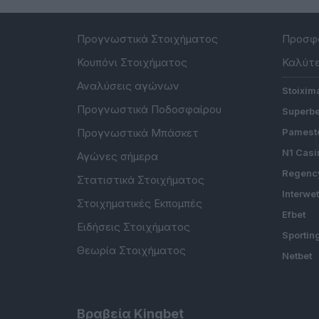
Προγνωστικά Στοιχήματος
Προσφο
Κουπόνι Στοιχήματος
Καλύτε
Αναλύσεις αγώνων
Stoixim
Προγνωστικά Ποδοσφαίρου
Superbe
Προγνωστικά Μπάσκετ
Pamesto
N1 Casi
Αγώνες σήμερα
Regenc
Στατιστικά Στοιχήματος
Interwe
Στοιχηματικές Εκπομπές
Efbet
Ειδήσεις Στοιχήματος
Sportin
Θεωρία Στοιχήματος
Netbet
Βραβεία Kingbet