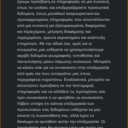
έχουμε πρόσβαση σε πληροφορίες σε μια συσκευή,
όπως τα cookies, και επεξεργαζόμαστε προσωπικά
Μεταγραφές Bundesliga
δεδομένα, όπως μοναδικοί αναγνωριστικοί και
προσαρμοσμένες πληροφορίες που αποστέλλονται
Μπάγερν μεταγραφές
από μια συσκευή για εξατομικευμένες διαφημίσεις
Ντόρτμουντ μεταγραφές
και περιεχόμενο, μέτρηση διαφήμισης και
περιεχομένου, έρευνα ακροατηρίου και ανάπτυξη
Αμβούργο μεταγραφές
υπηρεσιών.
Με την άδειά σας, εμείς και οι
Λεβερκούζεν μεταγραφές
συνεργάτες μας ενδέχεται να χρησιμοποιήσουμε
Άιντραχτ Φρανκφούρτης μεταγραφές
ακριβή δεδομένα γεωγραφικής τοποθεσίας και
ταυτοποίησης μέσω σάρωσης συσκευών. Μπορείτε
να κάνετε κλικ για να συναινέσετε στην επεξεργασία
Μεταγραφές Γαλλία
από εμάς και τους συνεργάτες μας όπως
περιγράφεται παραπάνω. Εναλλακτικά, μπορείτε να
Παρί Σεν Ζερμέν μεταγραφές
αποκτήσετε πρόσβαση σε πιο λεπτομερείς
Μονακό μεταγραφές
πληροφορίες και να αλλάξετε τις προτιμήσεις σας
Μαρσέιγ μεταγραφές
πριν συναινέσετε ή να αρνηθείτε να συναινέσετε.
Λυών μεταγραφές
Λάβετε υπόψη ότι κάποια επεξεργασία των
προσωπικών σας δεδομένων ενδέχεται να μην
απαιτεί τη συγκατάθεσή σας, αλλά έχετε το
Μεταγραφές Super League 2
δικαίωμα να αρνηθείτε αυτήν την επεξεργασία. Οι
προτιμήσεις σας θα ισχύουν μόνο για αυτόν τον