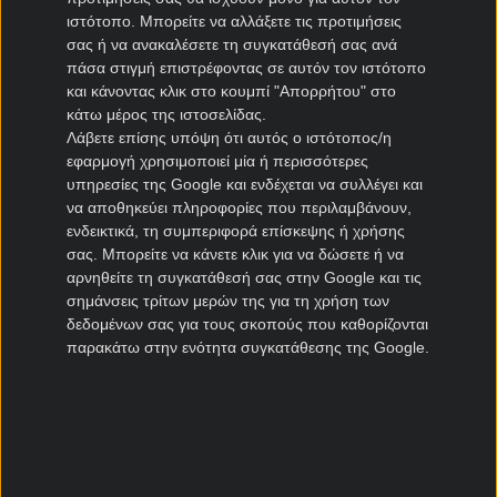
Ηρακλής μεταγραφές
ιστότοπο. Μπορείτε να αλλάξετε τις προτιμήσεις
ΠΑΣ Γιάννινα μεταγραφές
σας ή να ανακαλέσετε τη συγκατάθεσή σας ανά
Πανιώνιος μεταγραφές
πάσα στιγμή επιστρέφοντας σε αυτόν τον ιστότοπο
Καλλιθέα μεταγραφές
και κάνοντας κλικ στο κουμπί "Απορρήτου" στο
Καλαμάτα μεταγραφές
κάτω μέρος της ιστοσελίδας.
Λάβετε επίσης υπόψη ότι αυτός ο ιστότοπος/η
Νίκη Βόλου μεταγραφές
εφαρμογή χρησιμοποιεί μία ή περισσότερες
υπηρεσίες της Google και ενδέχεται να συλλέγει και
Μεταγραφές Cyprus League
να αποθηκεύει πληροφορίες που περιλαμβάνουν,
ενδεικτικά, τη συμπεριφορά επίσκεψης ή χρήσης
Πάφος μεταγραφές
σας. Μπορείτε να κάνετε κλικ για να δώσετε ή να
ΑΠΟΕΛ μεταγραφές
αρνηθείτε τη συγκατάθεσή σας στην Google και τις
σημάνσεις τρίτων μερών της για τη χρήση των
ΑΕΚ Λάρνακας μεταγραφές
δεδομένων σας για τους σκοπούς που καθορίζονται
Ομόνοια μεταγραφές
παρακάτω στην ενότητα συγκατάθεσης της Google.
Μεταγραφές Πορτογαλία
Μπενφίκα μεταγραφές
Πόρτο μεταγραφές
Ρίο Άβε μεταγραφές