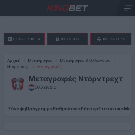
ΤΙ ΠΑΙΖΕΙ ΣΗΜΕΡΑ
ΠΡΟΣΦΟΡΕΣ
ΠΡΟΓΝΩΣΤΙΚΑ
Αρχική
Μεταγραφές
Μεταγραφές Β Ολλανδίας
Ντόρντρεχτ
Μεταγραφές
Μεταγραφές Ντόρντρεχτ
Ολλανδία
Σύνοψη
Πρόγραμμα
Βαθμολογία
Ρόστερ
Στατιστικά
Μετ