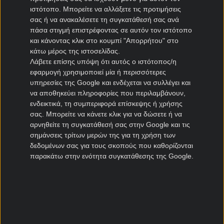
ιστότοπο. Μπορείτε να αλλάξετε τις προτιμήσεις
ΠΑΣ Γιάννινα μεταγραφές
σας ή να ανακαλέσετε τη συγκατάθεσή σας ανά
Πανιώνιος μεταγραφές
πάσα στιγμή επιστρέφοντας σε αυτόν τον ιστότοπο
Καλλιθέα μεταγραφές
και κάνοντας κλικ στο κουμπί "Απορρήτου" στο
Καλαμάτα μεταγραφές
κάτω μέρος της ιστοσελίδας.
Λάβετε επίσης υπόψη ότι αυτός ο ιστότοπος/η
Νίκη Βόλου μεταγραφές
εφαρμογή χρησιμοποιεί μία ή περισσότερες
υπηρεσίες της Google και ενδέχεται να συλλέγει και
Μεταγραφές Cyprus League
να αποθηκεύει πληροφορίες που περιλαμβάνουν,
ενδεικτικά, τη συμπεριφορά επίσκεψης ή χρήσης
Πάφος μεταγραφές
σας. Μπορείτε να κάνετε κλικ για να δώσετε ή να
ΑΠΟΕΛ μεταγραφές
αρνηθείτε τη συγκατάθεσή σας στην Google και τις
σημάνσεις τρίτων μερών της για τη χρήση των
ΑΕΚ Λάρνακας μεταγραφές
δεδομένων σας για τους σκοπούς που καθορίζονται
Ομόνοια μεταγραφές
παρακάτω στην ενότητα συγκατάθεσης της Google.
Μεταγραφές Πορτογαλία
Μπενφίκα μεταγραφές
Πόρτο μεταγραφές
Ρίο Άβε μεταγραφές