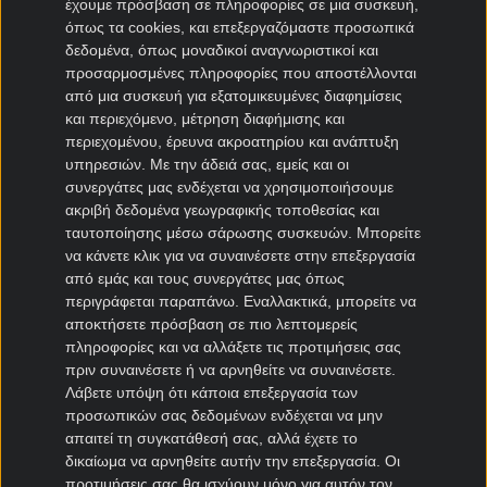
έχουμε πρόσβαση σε πληροφορίες σε μια συσκευή,
όπως τα cookies, και επεξεργαζόμαστε προσωπικά
Μεταγραφές Bundesliga
δεδομένα, όπως μοναδικοί αναγνωριστικοί και
προσαρμοσμένες πληροφορίες που αποστέλλονται
Μπάγερν μεταγραφές
από μια συσκευή για εξατομικευμένες διαφημίσεις
Ντόρτμουντ μεταγραφές
και περιεχόμενο, μέτρηση διαφήμισης και
περιεχομένου, έρευνα ακροατηρίου και ανάπτυξη
Αμβούργο μεταγραφές
υπηρεσιών.
Με την άδειά σας, εμείς και οι
Λεβερκούζεν μεταγραφές
συνεργάτες μας ενδέχεται να χρησιμοποιήσουμε
Άιντραχτ Φρανκφούρτης μεταγραφές
ακριβή δεδομένα γεωγραφικής τοποθεσίας και
ταυτοποίησης μέσω σάρωσης συσκευών. Μπορείτε
Μεταγραφές Γαλλία
να κάνετε κλικ για να συναινέσετε στην επεξεργασία
από εμάς και τους συνεργάτες μας όπως
Παρί Σεν Ζερμέν μεταγραφές
περιγράφεται παραπάνω. Εναλλακτικά, μπορείτε να
αποκτήσετε πρόσβαση σε πιο λεπτομερείς
Μονακό μεταγραφές
πληροφορίες και να αλλάξετε τις προτιμήσεις σας
Μαρσέιγ μεταγραφές
πριν συναινέσετε ή να αρνηθείτε να συναινέσετε.
Λυών μεταγραφές
Λάβετε υπόψη ότι κάποια επεξεργασία των
προσωπικών σας δεδομένων ενδέχεται να μην
απαιτεί τη συγκατάθεσή σας, αλλά έχετε το
Μεταγραφές Super League 2
δικαίωμα να αρνηθείτε αυτήν την επεξεργασία. Οι
προτιμήσεις σας θα ισχύουν μόνο για αυτόν τον
Ηρακλής μεταγραφές