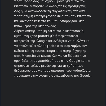
προτιμήσεις σας θα ισχύουν μόνο για αυτόν τον
Ηρακλής μεταγραφές
ιστότοπο. Μπορείτε να αλλάξετε τις προτιμήσεις
σας ή να ανακαλέσετε τη συγκατάθεσή σας ανά
ΠΑΣ Γιάννινα μεταγραφές
πάσα στιγμή επιστρέφοντας σε αυτόν τον ιστότοπο
Πανιώνιος μεταγραφές
και κάνοντας κλικ στο κουμπί "Απορρήτου" στο
Καλλιθέα μεταγραφές
κάτω μέρος της ιστοσελίδας.
Καλαμάτα μεταγραφές
Λάβετε επίσης υπόψη ότι αυτός ο ιστότοπος/η
Νίκη Βόλου μεταγραφές
εφαρμογή χρησιμοποιεί μία ή περισσότερες
υπηρεσίες της Google και ενδέχεται να συλλέγει και
να αποθηκεύει πληροφορίες που περιλαμβάνουν,
Μεταγραφές Cyprus League
ενδεικτικά, τη συμπεριφορά επίσκεψης ή χρήσης
σας. Μπορείτε να κάνετε κλικ για να δώσετε ή να
Πάφος μεταγραφές
αρνηθείτε τη συγκατάθεσή σας στην Google και τις
ΑΠΟΕΛ μεταγραφές
σημάνσεις τρίτων μερών της για τη χρήση των
ΑΕΚ Λάρνακας μεταγραφές
δεδομένων σας για τους σκοπούς που καθορίζονται
Ομόνοια μεταγραφές
παρακάτω στην ενότητα συγκατάθεσης της Google.
Μεταγραφές Πορτογαλία
Μπενφίκα μεταγραφές
Πόρτο μεταγραφές