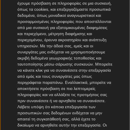
έχουμε πρόσβαση σε πληροφορίες σε μια συσκευή,
Μπολόνια μεταγραφές
όπως τα cookies, και επεξεργαζόμαστε προσωπικά
δεδομένα, όπως μοναδικοί αναγνωριστικοί και
Μεταγραφές Bundesliga
προσαρμοσμένες πληροφορίες που αποστέλλονται
από μια συσκευή για εξατομικευμένες διαφημίσεις
Μπάγερν μεταγραφές
και περιεχόμενο, μέτρηση διαφήμισης και
Ντόρτμουντ μεταγραφές
περιεχομένου, έρευνα ακροατηρίου και ανάπτυξη
Αμβούργο μεταγραφές
υπηρεσιών.
Με την άδειά σας, εμείς και οι
συνεργάτες μας ενδέχεται να χρησιμοποιήσουμε
Λεβερκούζεν μεταγραφές
ακριβή δεδομένα γεωγραφικής τοποθεσίας και
Άιντραχτ Φρανκφούρτης μεταγραφές
ταυτοποίησης μέσω σάρωσης συσκευών. Μπορείτε
να κάνετε κλικ για να συναινέσετε στην επεξεργασία
Μεταγραφές Γαλλία
από εμάς και τους συνεργάτες μας όπως
περιγράφεται παραπάνω. Εναλλακτικά, μπορείτε να
Παρί Σεν Ζερμέν μεταγραφές
αποκτήσετε πρόσβαση σε πιο λεπτομερείς
Μονακό μεταγραφές
πληροφορίες και να αλλάξετε τις προτιμήσεις σας
πριν συναινέσετε ή να αρνηθείτε να συναινέσετε.
Μαρσέιγ μεταγραφές
Λάβετε υπόψη ότι κάποια επεξεργασία των
Λυών μεταγραφές
προσωπικών σας δεδομένων ενδέχεται να μην
απαιτεί τη συγκατάθεσή σας, αλλά έχετε το
Μεταγραφές Super League 2
δικαίωμα να αρνηθείτε αυτήν την επεξεργασία. Οι