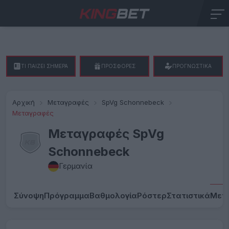
ΤΙ ΠΑΙΖΕΙ ΣΗΜΕΡΑ
ΠΡΟΣΦΟΡΕΣ
ΠΡΟΓΝΩΣΤΙΚΑ
Αρχική
Μεταγραφές
SpVg Schonnebeck
Μεταγραφές
Μεταγραφές SpVg
Schonnebeck
Γερμανία
Σύνοψη
Πρόγραμμα
Βαθμολογία
Ρόστερ
Στατιστικά
Μετ