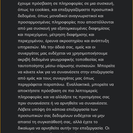
έχουμε πρόσβαση σε πληροφορίες σε μια συσκευή,
Μπολόνια μεταγραφές
όπως τα cookies, και επεξεργαζόμαστε προσωπικά
δεδομένα, όπως μοναδικοί αναγνωριστικοί και
Μεταγραφές Bundesliga
προσαρμοσμένες πληροφορίες που αποστέλλονται
από μια συσκευή για εξατομικευμένες διαφημίσεις
Μπάγερν μεταγραφές
και περιεχόμενο, μέτρηση διαφήμισης και
Ντόρτμουντ μεταγραφές
περιεχομένου, έρευνα ακροατηρίου και ανάπτυξη
Αμβούργο μεταγραφές
υπηρεσιών.
Με την άδειά σας, εμείς και οι
συνεργάτες μας ενδέχεται να χρησιμοποιήσουμε
Λεβερκούζεν μεταγραφές
ακριβή δεδομένα γεωγραφικής τοποθεσίας και
Άιντραχτ Φρανκφούρτης μεταγραφές
ταυτοποίησης μέσω σάρωσης συσκευών. Μπορείτε
να κάνετε κλικ για να συναινέσετε στην επεξεργασία
Μεταγραφές Γαλλία
από εμάς και τους συνεργάτες μας όπως
περιγράφεται παραπάνω. Εναλλακτικά, μπορείτε να
Παρί Σεν Ζερμέν μεταγραφές
αποκτήσετε πρόσβαση σε πιο λεπτομερείς
Μονακό μεταγραφές
πληροφορίες και να αλλάξετε τις προτιμήσεις σας
πριν συναινέσετε ή να αρνηθείτε να συναινέσετε.
Μαρσέιγ μεταγραφές
Λάβετε υπόψη ότι κάποια επεξεργασία των
Λυών μεταγραφές
προσωπικών σας δεδομένων ενδέχεται να μην
απαιτεί τη συγκατάθεσή σας, αλλά έχετε το
Μεταγραφές Super League 2
δικαίωμα να αρνηθείτε αυτήν την επεξεργασία. Οι