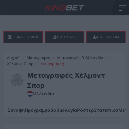
ΤΙ ΠΑΙΖΕΙ ΣΗΜΕΡΑ
ΠΡΟΣΦΟΡΕΣ
ΠΡΟΓΝΩΣΤΙΚΑ
Αρχική
Μεταγραφές
Μεταγραφές Β Ολλανδίας
Χέλμοντ Σπορ
Μεταγραφές
Μεταγραφές Χέλμοντ
Σπορ
Ολλανδία
Σύνοψη
Πρόγραμμα
Βαθμολογία
Ρόστερ
Στατιστικά
Μετ