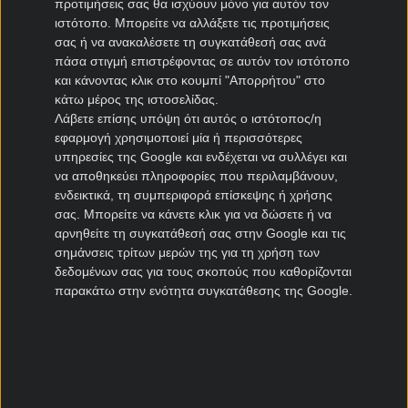
προτιμήσεις σας θα ισχύουν μόνο για αυτόν τον
Ηρακλής μεταγραφές
ιστότοπο. Μπορείτε να αλλάξετε τις προτιμήσεις
σας ή να ανακαλέσετε τη συγκατάθεσή σας ανά
ΠΑΣ Γιάννινα μεταγραφές
πάσα στιγμή επιστρέφοντας σε αυτόν τον ιστότοπο
Πανιώνιος μεταγραφές
και κάνοντας κλικ στο κουμπί "Απορρήτου" στο
Καλλιθέα μεταγραφές
κάτω μέρος της ιστοσελίδας.
Καλαμάτα μεταγραφές
Λάβετε επίσης υπόψη ότι αυτός ο ιστότοπος/η
Νίκη Βόλου μεταγραφές
εφαρμογή χρησιμοποιεί μία ή περισσότερες
υπηρεσίες της Google και ενδέχεται να συλλέγει και
να αποθηκεύει πληροφορίες που περιλαμβάνουν,
Μεταγραφές Cyprus League
ενδεικτικά, τη συμπεριφορά επίσκεψης ή χρήσης
σας. Μπορείτε να κάνετε κλικ για να δώσετε ή να
Πάφος μεταγραφές
αρνηθείτε τη συγκατάθεσή σας στην Google και τις
ΑΠΟΕΛ μεταγραφές
σημάνσεις τρίτων μερών της για τη χρήση των
ΑΕΚ Λάρνακας μεταγραφές
δεδομένων σας για τους σκοπούς που καθορίζονται
Ομόνοια μεταγραφές
παρακάτω στην ενότητα συγκατάθεσης της Google.
Μεταγραφές Πορτογαλία
Μπενφίκα μεταγραφές
Πόρτο μεταγραφές