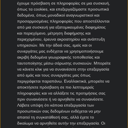
έχουμε πρόσβαση σε πληροφορίες σε μια συσκευή,
Μπολόνια μεταγραφές
όπως τα cookies, και επεξεργαζόμαστε προσωπικά
δεδομένα, όπως μοναδικοί αναγνωριστικοί και
Μεταγραφές Bundesliga
προσαρμοσμένες πληροφορίες που αποστέλλονται
από μια συσκευή για εξατομικευμένες διαφημίσεις
Μπάγερν μεταγραφές
και περιεχόμενο, μέτρηση διαφήμισης και
Ντόρτμουντ μεταγραφές
περιεχομένου, έρευνα ακροατηρίου και ανάπτυξη
Αμβούργο μεταγραφές
υπηρεσιών.
Με την άδειά σας, εμείς και οι
συνεργάτες μας ενδέχεται να χρησιμοποιήσουμε
Λεβερκούζεν μεταγραφές
ακριβή δεδομένα γεωγραφικής τοποθεσίας και
Άιντραχτ Φρανκφούρτης μεταγραφές
ταυτοποίησης μέσω σάρωσης συσκευών. Μπορείτε
να κάνετε κλικ για να συναινέσετε στην επεξεργασία
Μεταγραφές Γαλλία
από εμάς και τους συνεργάτες μας όπως
περιγράφεται παραπάνω. Εναλλακτικά, μπορείτε να
Παρί Σεν Ζερμέν μεταγραφές
αποκτήσετε πρόσβαση σε πιο λεπτομερείς
Μονακό μεταγραφές
πληροφορίες και να αλλάξετε τις προτιμήσεις σας
πριν συναινέσετε ή να αρνηθείτε να συναινέσετε.
Μαρσέιγ μεταγραφές
Λάβετε υπόψη ότι κάποια επεξεργασία των
Λυών μεταγραφές
προσωπικών σας δεδομένων ενδέχεται να μην
απαιτεί τη συγκατάθεσή σας, αλλά έχετε το
Μεταγραφές Super League 2
δικαίωμα να αρνηθείτε αυτήν την επεξεργασία. Οι