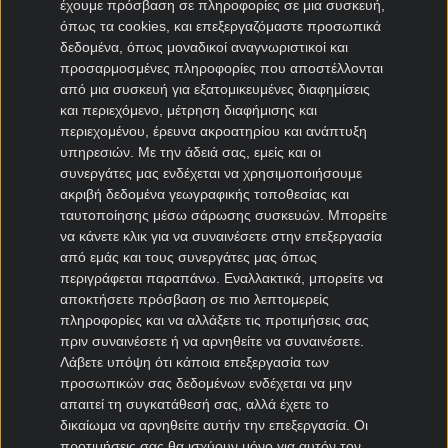
έχουμε πρόσβαση σε πληροφορίες σε μια συσκευή,
όπως τα cookies, και επεξεργαζόμαστε προσωπικά
Μεταγραφές Bundesliga
δεδομένα, όπως μοναδικοί αναγνωριστικοί και
προσαρμοσμένες πληροφορίες που αποστέλλονται
Μπάγερν μεταγραφές
από μια συσκευή για εξατομικευμένες διαφημίσεις
Ντόρτμουντ μεταγραφές
και περιεχόμενο, μέτρηση διαφήμισης και
περιεχομένου, έρευνα ακροατηρίου και ανάπτυξη
Αμβούργο μεταγραφές
υπηρεσιών.
Με την άδειά σας, εμείς και οι
Λεβερκούζεν μεταγραφές
συνεργάτες μας ενδέχεται να χρησιμοποιήσουμε
Άιντραχτ Φρανκφούρτης μεταγραφές
ακριβή δεδομένα γεωγραφικής τοποθεσίας και
ταυτοποίησης μέσω σάρωσης συσκευών. Μπορείτε
να κάνετε κλικ για να συναινέσετε στην επεξεργασία
Μεταγραφές Γαλλία
από εμάς και τους συνεργάτες μας όπως
περιγράφεται παραπάνω. Εναλλακτικά, μπορείτε να
Παρί Σεν Ζερμέν μεταγραφές
αποκτήσετε πρόσβαση σε πιο λεπτομερείς
Μονακό μεταγραφές
πληροφορίες και να αλλάξετε τις προτιμήσεις σας
Μαρσέιγ μεταγραφές
πριν συναινέσετε ή να αρνηθείτε να συναινέσετε.
Λυών μεταγραφές
Λάβετε υπόψη ότι κάποια επεξεργασία των
προσωπικών σας δεδομένων ενδέχεται να μην
απαιτεί τη συγκατάθεσή σας, αλλά έχετε το
Μεταγραφές Super League 2
δικαίωμα να αρνηθείτε αυτήν την επεξεργασία. Οι
προτιμήσεις σας θα ισχύουν μόνο για αυτόν τον