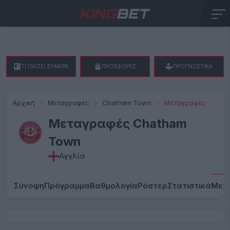
ΤΙ ΠΑΙΖΕΙ ΣΗΜΕΡΑ
ΠΡΟΣΦΟΡΕΣ
ΠΡΟΓΝΩΣΤΙΚΑ
Αρχική
Μεταγραφές
Chatham Town
Μεταγραφές
Μεταγραφές Chatham
Town
Αγγλία
Σύνοψη
Πρόγραμμα
Βαθμολογία
Ρόστερ
Στατιστικά
Μετ