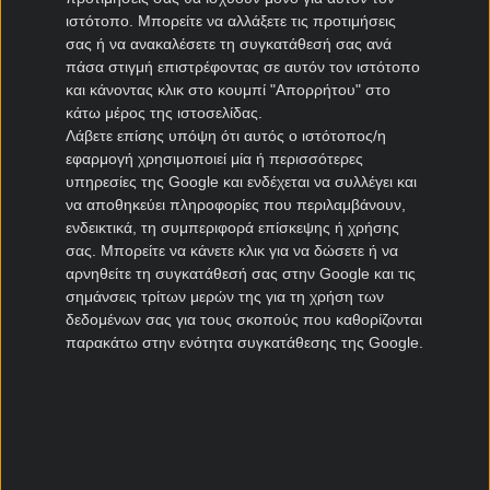
Ηρακλής μεταγραφές
ιστότοπο. Μπορείτε να αλλάξετε τις προτιμήσεις
ΠΑΣ Γιάννινα μεταγραφές
σας ή να ανακαλέσετε τη συγκατάθεσή σας ανά
Πανιώνιος μεταγραφές
πάσα στιγμή επιστρέφοντας σε αυτόν τον ιστότοπο
Καλλιθέα μεταγραφές
και κάνοντας κλικ στο κουμπί "Απορρήτου" στο
Καλαμάτα μεταγραφές
κάτω μέρος της ιστοσελίδας.
Λάβετε επίσης υπόψη ότι αυτός ο ιστότοπος/η
Νίκη Βόλου μεταγραφές
εφαρμογή χρησιμοποιεί μία ή περισσότερες
υπηρεσίες της Google και ενδέχεται να συλλέγει και
Μεταγραφές Cyprus League
να αποθηκεύει πληροφορίες που περιλαμβάνουν,
ενδεικτικά, τη συμπεριφορά επίσκεψης ή χρήσης
Πάφος μεταγραφές
σας. Μπορείτε να κάνετε κλικ για να δώσετε ή να
ΑΠΟΕΛ μεταγραφές
αρνηθείτε τη συγκατάθεσή σας στην Google και τις
σημάνσεις τρίτων μερών της για τη χρήση των
ΑΕΚ Λάρνακας μεταγραφές
δεδομένων σας για τους σκοπούς που καθορίζονται
Ομόνοια μεταγραφές
παρακάτω στην ενότητα συγκατάθεσης της Google.
Μεταγραφές Πορτογαλία
Μπενφίκα μεταγραφές
Πόρτο μεταγραφές
Ρίο Άβε μεταγραφές