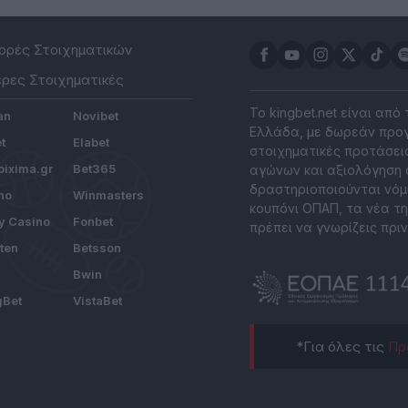
ρές Στοιχηματικών
ρες Στοιχηματικές
Το kingbet.net είναι από
an
Novibet
Ελλάδα, με δωρεάν προγ
t
Elabet
στοιχηματικές προτάσεις
ixima.gr
Bet365
αγώνων και αξιολόγηση 
δραστηριοποιούνται νόμ
no
Winmasters
κουπόνι ΟΠΑΠ, τα νέα τη
y Casino
Fonbet
πρέπει να γνωρίζεις πριν
tten
Betsson
Bwin
gBet
VistaBet
*Για όλες τις
Πρ