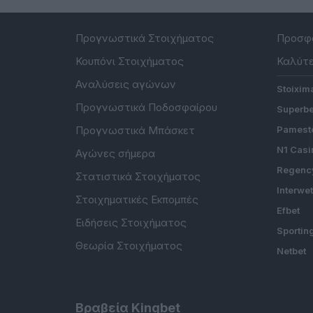
Προγνωστικά Στοιχήματος
Προσφο
Κουπόνι Στοιχήματος
Καλύτε
Αναλύσεις αγώνων
Stoixim
Προγνωστικά Ποδοσφαίρου
Superbe
Προγνωστικά Μπάσκετ
Pamesto
N1 Casi
Αγώνες σήμερα
Regenc
Στατιστικά Στοιχήματος
Interwe
Στοιχηματικές Εκπομπές
Efbet
Ειδήσεις Στοιχήματος
Sportin
Θεωρία Στοιχήματος
Netbet
Βραβεία Kingbet