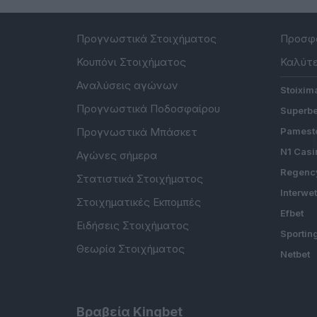
Προγνωστικά Στοιχήματος
Προσφο
Κουπόνι Στοιχήματος
Καλύτε
Αναλύσεις αγώνων
Stoixim
Προγνωστικά Ποδοσφαίρου
Superbe
Προγνωστικά Μπάσκετ
Pamesto
N1 Casi
Αγώνες σήμερα
Regenc
Στατιστικά Στοιχήματος
Interwe
Στοιχηματικές Εκπομπές
Efbet
Ειδήσεις Στοιχήματος
Sportin
Θεωρία Στοιχήματος
Netbet
Βραβεία Kingbet