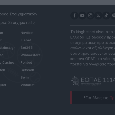
ρές Στοιχηματικών
ρες Στοιχηματικές
Το kingbet.net είναι από
an
Novibet
Ελλάδα, με δωρεάν προγ
t
Elabet
στοιχηματικές προτάσεις
ixima.gr
Bet365
αγώνων και αξιολόγηση 
δραστηριοποιούνται νόμ
no
Winmasters
κουπόνι ΟΠΑΠ, τα νέα τη
y Casino
Fonbet
πρέπει να γνωρίζεις πριν
tten
Betsson
Bwin
gBet
VistaBet
*Για όλες τις
Πρ