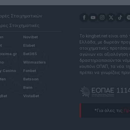
ρές Στοιχηματικών
ρες Στοιχηματικές
Το kingbet.net είναι από
an
Novibet
Ελλάδα, με δωρεάν προγ
t
Elabet
στοιχηματικές προτάσεις
ixima.gr
Bet365
αγώνων και αξιολόγηση 
δραστηριοποιούνται νόμ
no
Winmasters
κουπόνι ΟΠΑΠ, τα νέα τη
y Casino
Fonbet
πρέπει να γνωρίζεις πριν
tten
Betsson
Bwin
gBet
VistaBet
*Για όλες τις
Πρ