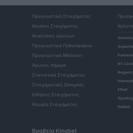
Προγνωστικά Στοιχήματος
Προσφο
Κουπόνι Στοιχήματος
Καλύτε
Αναλύσεις αγώνων
Stoixim
Προγνωστικά Ποδοσφαίρου
Superbe
Προγνωστικά Μπάσκετ
Pamesto
N1 Casi
Αγώνες σήμερα
Regenc
Στατιστικά Στοιχήματος
Interwe
Στοιχηματικές Εκπομπές
Efbet
Ειδήσεις Στοιχήματος
Sportin
Θεωρία Στοιχήματος
Netbet
Βραβεία Kingbet