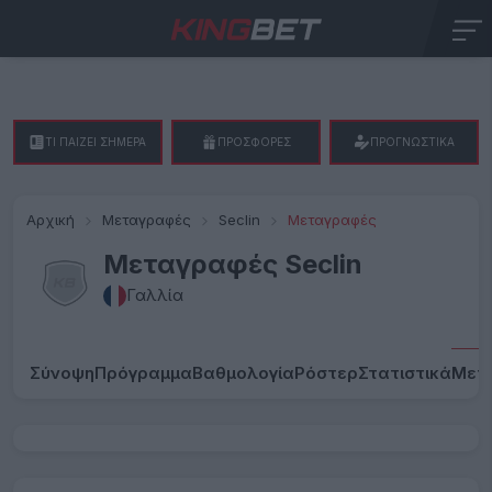
ΤΙ ΠΑΙΖΕΙ ΣΗΜΕΡΑ
ΠΡΟΣΦΟΡΕΣ
ΠΡΟΓΝΩΣΤΙΚΑ
Αρχική
Μεταγραφές
Seclin
Μεταγραφές
Μεταγραφές Seclin
Γαλλία
Σύνοψη
Πρόγραμμα
Βαθμολογία
Ρόστερ
Στατιστικά
Μετ