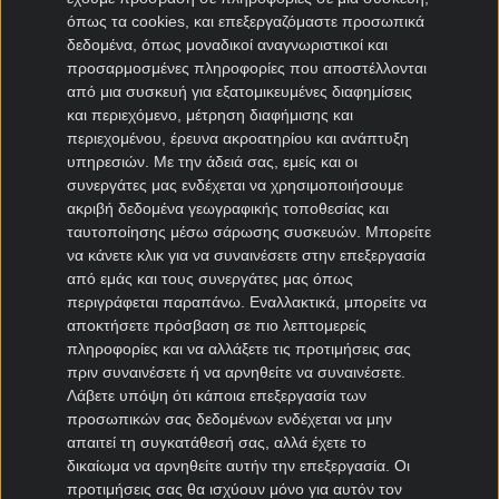
όπως τα cookies, και επεξεργαζόμαστε προσωπικά
Μεταγραφές Bundesliga
δεδομένα, όπως μοναδικοί αναγνωριστικοί και
προσαρμοσμένες πληροφορίες που αποστέλλονται
Μπάγερν μεταγραφές
από μια συσκευή για εξατομικευμένες διαφημίσεις
Ντόρτμουντ μεταγραφές
και περιεχόμενο, μέτρηση διαφήμισης και
Αμβούργο μεταγραφές
περιεχομένου, έρευνα ακροατηρίου και ανάπτυξη
Λεβερκούζεν μεταγραφές
υπηρεσιών.
Με την άδειά σας, εμείς και οι
Άιντραχτ Φρανκφούρτης μεταγραφές
συνεργάτες μας ενδέχεται να χρησιμοποιήσουμε
ακριβή δεδομένα γεωγραφικής τοποθεσίας και
ταυτοποίησης μέσω σάρωσης συσκευών. Μπορείτε
Μεταγραφές Γαλλία
να κάνετε κλικ για να συναινέσετε στην επεξεργασία
από εμάς και τους συνεργάτες μας όπως
Παρί Σεν Ζερμέν μεταγραφές
περιγράφεται παραπάνω. Εναλλακτικά, μπορείτε να
Μονακό μεταγραφές
αποκτήσετε πρόσβαση σε πιο λεπτομερείς
Μαρσέιγ μεταγραφές
πληροφορίες και να αλλάξετε τις προτιμήσεις σας
Λυών μεταγραφές
πριν συναινέσετε ή να αρνηθείτε να συναινέσετε.
Λάβετε υπόψη ότι κάποια επεξεργασία των
προσωπικών σας δεδομένων ενδέχεται να μην
Μεταγραφές Super League 2
απαιτεί τη συγκατάθεσή σας, αλλά έχετε το
δικαίωμα να αρνηθείτε αυτήν την επεξεργασία. Οι
Ηρακλής μεταγραφές
προτιμήσεις σας θα ισχύουν μόνο για αυτόν τον