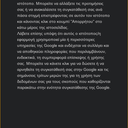
ΠΑΣ Γιάννινα μεταγραφές
ιστότοπο. Μπορείτε να αλλάξετε τις προτιμήσεις
Πανιώνιος μεταγραφές
σας ή να ανακαλέσετε τη συγκατάθεσή σας ανά
πάσα στιγμή επιστρέφοντας σε αυτόν τον ιστότοπο
Καλλιθέα μεταγραφές
και κάνοντας κλικ στο κουμπί "Απορρήτου" στο
Καλαμάτα μεταγραφές
κάτω μέρος της ιστοσελίδας.
Νίκη Βόλου μεταγραφές
Λάβετε επίσης υπόψη ότι αυτός ο ιστότοπος/η
εφαρμογή χρησιμοποιεί μία ή περισσότερες
Μεταγραφές Cyprus League
υπηρεσίες της Google και ενδέχεται να συλλέγει και
να αποθηκεύει πληροφορίες που περιλαμβάνουν,
Πάφος μεταγραφές
ενδεικτικά, τη συμπεριφορά επίσκεψης ή χρήσης
σας. Μπορείτε να κάνετε κλικ για να δώσετε ή να
ΑΠΟΕΛ μεταγραφές
αρνηθείτε τη συγκατάθεσή σας στην Google και τις
ΑΕΚ Λάρνακας μεταγραφές
σημάνσεις τρίτων μερών της για τη χρήση των
Ομόνοια μεταγραφές
δεδομένων σας για τους σκοπούς που καθορίζονται
παρακάτω στην ενότητα συγκατάθεσης της Google.
Μεταγραφές Πορτογαλία
Μπενφίκα μεταγραφές
Πόρτο μεταγραφές
Ρίο Άβε μεταγραφές
Σπόρτινγκ μεταγραφές