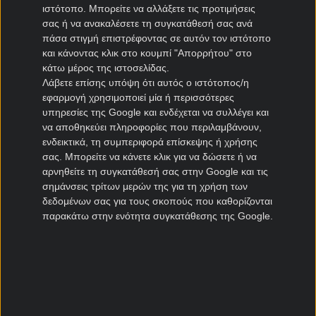
ΠΑΣ Γιάννινα μεταγραφές
ιστότοπο. Μπορείτε να αλλάξετε τις προτιμήσεις
Πανιώνιος μεταγραφές
σας ή να ανακαλέσετε τη συγκατάθεσή σας ανά
πάσα στιγμή επιστρέφοντας σε αυτόν τον ιστότοπο
Καλλιθέα μεταγραφές
και κάνοντας κλικ στο κουμπί "Απορρήτου" στο
Καλαμάτα μεταγραφές
κάτω μέρος της ιστοσελίδας.
Νίκη Βόλου μεταγραφές
Λάβετε επίσης υπόψη ότι αυτός ο ιστότοπος/η
εφαρμογή χρησιμοποιεί μία ή περισσότερες
Μεταγραφές Cyprus League
υπηρεσίες της Google και ενδέχεται να συλλέγει και
να αποθηκεύει πληροφορίες που περιλαμβάνουν,
Πάφος μεταγραφές
ενδεικτικά, τη συμπεριφορά επίσκεψης ή χρήσης
σας. Μπορείτε να κάνετε κλικ για να δώσετε ή να
ΑΠΟΕΛ μεταγραφές
αρνηθείτε τη συγκατάθεσή σας στην Google και τις
ΑΕΚ Λάρνακας μεταγραφές
σημάνσεις τρίτων μερών της για τη χρήση των
Ομόνοια μεταγραφές
δεδομένων σας για τους σκοπούς που καθορίζονται
παρακάτω στην ενότητα συγκατάθεσης της Google.
Μεταγραφές Πορτογαλία
Μπενφίκα μεταγραφές
Πόρτο μεταγραφές
Ρίο Άβε μεταγραφές
Σπόρτινγκ μεταγραφές