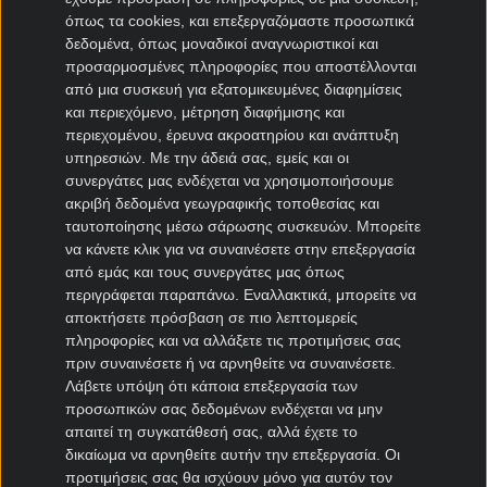
όπως τα cookies, και επεξεργαζόμαστε προσωπικά
Μεταγραφές Bundesliga
δεδομένα, όπως μοναδικοί αναγνωριστικοί και
προσαρμοσμένες πληροφορίες που αποστέλλονται
Μπάγερν μεταγραφές
από μια συσκευή για εξατομικευμένες διαφημίσεις
Ντόρτμουντ μεταγραφές
και περιεχόμενο, μέτρηση διαφήμισης και
Αμβούργο μεταγραφές
περιεχομένου, έρευνα ακροατηρίου και ανάπτυξη
Λεβερκούζεν μεταγραφές
υπηρεσιών.
Με την άδειά σας, εμείς και οι
Άιντραχτ Φρανκφούρτης μεταγραφές
συνεργάτες μας ενδέχεται να χρησιμοποιήσουμε
ακριβή δεδομένα γεωγραφικής τοποθεσίας και
ταυτοποίησης μέσω σάρωσης συσκευών. Μπορείτε
Μεταγραφές Γαλλία
να κάνετε κλικ για να συναινέσετε στην επεξεργασία
από εμάς και τους συνεργάτες μας όπως
Παρί Σεν Ζερμέν μεταγραφές
περιγράφεται παραπάνω. Εναλλακτικά, μπορείτε να
Μονακό μεταγραφές
αποκτήσετε πρόσβαση σε πιο λεπτομερείς
Μαρσέιγ μεταγραφές
πληροφορίες και να αλλάξετε τις προτιμήσεις σας
Λυών μεταγραφές
πριν συναινέσετε ή να αρνηθείτε να συναινέσετε.
Λάβετε υπόψη ότι κάποια επεξεργασία των
προσωπικών σας δεδομένων ενδέχεται να μην
Μεταγραφές Super League 2
απαιτεί τη συγκατάθεσή σας, αλλά έχετε το
δικαίωμα να αρνηθείτε αυτήν την επεξεργασία. Οι
Ηρακλής μεταγραφές
προτιμήσεις σας θα ισχύουν μόνο για αυτόν τον