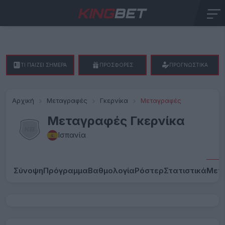
ΤΙ ΠΑΙΖΕΙ ΣΗΜΕΡΑ
ΠΡΟΣΦΟΡΕΣ
ΠΡΟΓΝΩΣΤΙΚΑ
Αρχική
Μεταγραφές
Γκερνίκα
Μεταγραφές
Μεταγραφές Γκερνίκα
Ισπανία
Σύνοψη
Πρόγραμμα
Βαθμολογία
Ρόστερ
Στατιστικά
Μετ