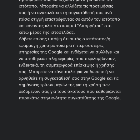
Ηρακλής μεταγραφές
ιστότοπο. Μπορείτε να αλλάξετε τις προτιμήσεις
ΠΑΣ Γιάννινα μεταγραφές
σας ή να ανακαλέσετε τη συγκατάθεσή σας ανά
Πανιώνιος μεταγραφές
πάσα στιγμή επιστρέφοντας σε αυτόν τον ιστότοπο
Καλλιθέα μεταγραφές
και κάνοντας κλικ στο κουμπί "Απορρήτου" στο
Καλαμάτα μεταγραφές
κάτω μέρος της ιστοσελίδας.
Λάβετε επίσης υπόψη ότι αυτός ο ιστότοπος/η
Νίκη Βόλου μεταγραφές
εφαρμογή χρησιμοποιεί μία ή περισσότερες
υπηρεσίες της Google και ενδέχεται να συλλέγει και
Μεταγραφές Cyprus League
να αποθηκεύει πληροφορίες που περιλαμβάνουν,
ενδεικτικά, τη συμπεριφορά επίσκεψης ή χρήσης
Πάφος μεταγραφές
σας. Μπορείτε να κάνετε κλικ για να δώσετε ή να
ΑΠΟΕΛ μεταγραφές
αρνηθείτε τη συγκατάθεσή σας στην Google και τις
σημάνσεις τρίτων μερών της για τη χρήση των
ΑΕΚ Λάρνακας μεταγραφές
δεδομένων σας για τους σκοπούς που καθορίζονται
Ομόνοια μεταγραφές
παρακάτω στην ενότητα συγκατάθεσης της Google.
Μεταγραφές Πορτογαλία
Μπενφίκα μεταγραφές
Πόρτο μεταγραφές
Ρίο Άβε μεταγραφές