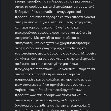
έχουμε πρόσβαση σε πληροφορίες σε μια συσκευή,
όπως τα cookies, και επεξεργαζόμαστε προσωπικά
Μεταγραφές Bundesliga
δεδομένα, όπως μοναδικοί αναγνωριστικοί και
προσαρμοσμένες πληροφορίες που αποστέλλονται
Μπάγερν μεταγραφές
από μια συσκευή για εξατομικευμένες διαφημίσεις
Ντόρτμουντ μεταγραφές
και περιεχόμενο, μέτρηση διαφήμισης και
περιεχομένου, έρευνα ακροατηρίου και ανάπτυξη
Αμβούργο μεταγραφές
υπηρεσιών.
Με την άδειά σας, εμείς και οι
Λεβερκούζεν μεταγραφές
συνεργάτες μας ενδέχεται να χρησιμοποιήσουμε
Άιντραχτ Φρανκφούρτης μεταγραφές
ακριβή δεδομένα γεωγραφικής τοποθεσίας και
ταυτοποίησης μέσω σάρωσης συσκευών. Μπορείτε
να κάνετε κλικ για να συναινέσετε στην επεξεργασία
Μεταγραφές Γαλλία
από εμάς και τους συνεργάτες μας όπως
περιγράφεται παραπάνω. Εναλλακτικά, μπορείτε να
Παρί Σεν Ζερμέν μεταγραφές
αποκτήσετε πρόσβαση σε πιο λεπτομερείς
Μονακό μεταγραφές
πληροφορίες και να αλλάξετε τις προτιμήσεις σας
Μαρσέιγ μεταγραφές
πριν συναινέσετε ή να αρνηθείτε να συναινέσετε.
Λυών μεταγραφές
Λάβετε υπόψη ότι κάποια επεξεργασία των
προσωπικών σας δεδομένων ενδέχεται να μην
απαιτεί τη συγκατάθεσή σας, αλλά έχετε το
Μεταγραφές Super League 2
δικαίωμα να αρνηθείτε αυτήν την επεξεργασία. Οι
προτιμήσεις σας θα ισχύουν μόνο για αυτόν τον