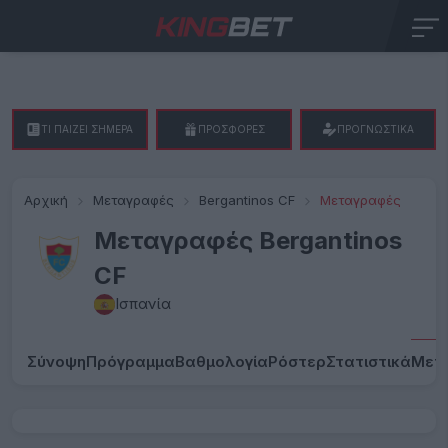
ΤΙ ΠΑΙΖΕΙ ΣΗΜΕΡΑ
ΠΡΟΣΦΟΡΕΣ
ΠΡΟΓΝΩΣΤΙΚΑ
Αρχική
Μεταγραφές
Bergantinos CF
Μεταγραφές
Μεταγραφές Bergantinos
CF
Ισπανία
Σύνοψη
Πρόγραμμα
Βαθμολογία
Ρόστερ
Στατιστικά
Μετ