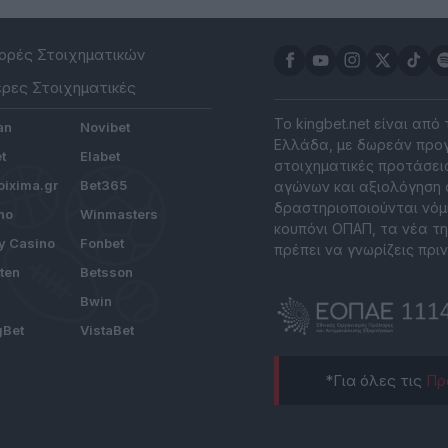
ρές Στοιχηματικών
ρες Στοιχηματικές
Το kingbet.net είναι από
an
Novibet
Ελλάδα, με δωρεάν προγ
t
Elabet
στοιχηματικές προτάσεις
ixima.gr
Bet365
αγώνων και αξιολόγηση 
δραστηριοποιούνται νόμ
no
Winmasters
κουπόνι ΟΠΑΠ, τα νέα τη
y Casino
Fonbet
πρέπει να γνωρίζεις πριν
tten
Betsson
Bwin
gBet
VistaBet
*Για όλες τις
Πρ