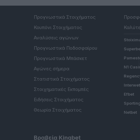
Προγνωστικά Στοιχήματος
Προσφο
Κουπόνι Στοιχήματος
Καλύτε
Αναλύσεις αγώνων
Stoixim
Προγνωστικά Ποδοσφαίρου
Superbe
Προγνωστικά Μπάσκετ
Pamesto
N1 Casi
Αγώνες σήμερα
Regenc
Στατιστικά Στοιχήματος
Interwe
Στοιχηματικές Εκπομπές
Efbet
Ειδήσεις Στοιχήματος
Sportin
Θεωρία Στοιχήματος
Netbet
Βραβεία Kingbet