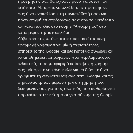
προτιμήσεις σας θα ισχύουν μόνο για αυτόν τον
Ηρακλής μεταγραφές
ιστότοπο. Μπορείτε να αλλάξετε τις προτιμήσεις
σας ή να ανακαλέσετε τη συγκατάθεσή σας ανά
ΠΑΣ Γιάννινα μεταγραφές
πάσα στιγμή επιστρέφοντας σε αυτόν τον ιστότοπο
Πανιώνιος μεταγραφές
και κάνοντας κλικ στο κουμπί "Απορρήτου" στο
Καλλιθέα μεταγραφές
κάτω μέρος της ιστοσελίδας.
Καλαμάτα μεταγραφές
Λάβετε επίσης υπόψη ότι αυτός ο ιστότοπος/η
Νίκη Βόλου μεταγραφές
εφαρμογή χρησιμοποιεί μία ή περισσότερες
υπηρεσίες της Google και ενδέχεται να συλλέγει και
να αποθηκεύει πληροφορίες που περιλαμβάνουν,
Μεταγραφές Cyprus League
ενδεικτικά, τη συμπεριφορά επίσκεψης ή χρήσης
σας. Μπορείτε να κάνετε κλικ για να δώσετε ή να
Πάφος μεταγραφές
αρνηθείτε τη συγκατάθεσή σας στην Google και τις
ΑΠΟΕΛ μεταγραφές
σημάνσεις τρίτων μερών της για τη χρήση των
ΑΕΚ Λάρνακας μεταγραφές
δεδομένων σας για τους σκοπούς που καθορίζονται
Ομόνοια μεταγραφές
παρακάτω στην ενότητα συγκατάθεσης της Google.
Μεταγραφές Πορτογαλία
Μπενφίκα μεταγραφές
Πόρτο μεταγραφές