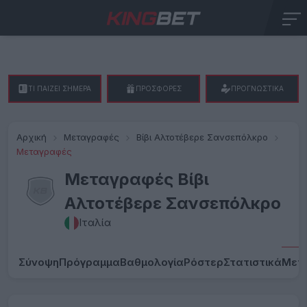
ΤΙ ΠΑΙΖΕΙ ΣΗΜΕΡΑ
ΠΡΟΣΦΟΡΕΣ
ΠΡΟΓΝΩΣΤΙΚΑ
Αρχική
Μεταγραφές
Βίβι Αλτοτέβερε Σανσεπόλκρο
Μεταγραφές
Μεταγραφές Βίβι
Αλτοτέβερε Σανσεπόλκρο
Ιταλία
Σύνοψη
Πρόγραμμα
Βαθμολογία
Ρόστερ
Στατιστικά
Μετ