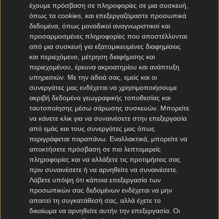
έχουμε πρόσβαση σε πληροφορίες σε μια συσκευή,
Μπολόνια μεταγραφές
όπως τα cookies, και επεξεργαζόμαστε προσωπικά
δεδομένα, όπως μοναδικοί αναγνωριστικοί και
Μεταγραφές Bundesliga
προσαρμοσμένες πληροφορίες που αποστέλλονται
από μια συσκευή για εξατομικευμένες διαφημίσεις
Μπάγερν μεταγραφές
και περιεχόμενο, μέτρηση διαφήμισης και
Ντόρτμουντ μεταγραφές
περιεχομένου, έρευνα ακροατηρίου και ανάπτυξη
Αμβούργο μεταγραφές
υπηρεσιών.
Με την άδειά σας, εμείς και οι
συνεργάτες μας ενδέχεται να χρησιμοποιήσουμε
Λεβερκούζεν μεταγραφές
ακριβή δεδομένα γεωγραφικής τοποθεσίας και
Άιντραχτ Φρανκφούρτης μεταγραφές
ταυτοποίησης μέσω σάρωσης συσκευών. Μπορείτε
να κάνετε κλικ για να συναινέσετε στην επεξεργασία
Μεταγραφές Γαλλία
από εμάς και τους συνεργάτες μας όπως
περιγράφεται παραπάνω. Εναλλακτικά, μπορείτε να
Παρί Σεν Ζερμέν μεταγραφές
αποκτήσετε πρόσβαση σε πιο λεπτομερείς
Μονακό μεταγραφές
πληροφορίες και να αλλάξετε τις προτιμήσεις σας
πριν συναινέσετε ή να αρνηθείτε να συναινέσετε.
Μαρσέιγ μεταγραφές
Λάβετε υπόψη ότι κάποια επεξεργασία των
Λυών μεταγραφές
προσωπικών σας δεδομένων ενδέχεται να μην
απαιτεί τη συγκατάθεσή σας, αλλά έχετε το
Μεταγραφές Super League 2
δικαίωμα να αρνηθείτε αυτήν την επεξεργασία. Οι