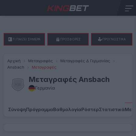
ΤΙ ΠΑΙΖΕΙ ΣΗΜΕΡΑ
ΠΡΟΣΦΟΡΕΣ
ΠΡΟΓΝΩΣΤΙΚΑ
Αρχική
Μεταγραφές
Μεταγραφές Δ Γερμανίας
Ansbach
Μεταγραφές
Μεταγραφές Ansbach
Γερμανία
Σύνοψη
Πρόγραμμα
Βαθμολογία
Ρόστερ
Στατιστικά
Μετ