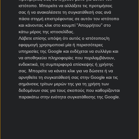
ιστότοπο. Μπορείτε να αλλάξετε τις προτιμήσεις
ΠΑΣ Γιάννινα μεταγραφές
σας ή να ανακαλέσετε τη συγκατάθεσή σας ανά
Πανιώνιος μεταγραφές
πάσα στιγμή επιστρέφοντας σε αυτόν τον ιστότοπο
Καλλιθέα μεταγραφές
και κάνοντας κλικ στο κουμπί "Απορρήτου" στο
Καλαμάτα μεταγραφές
κάτω μέρος της ιστοσελίδας.
Λάβετε επίσης υπόψη ότι αυτός ο ιστότοπος/η
Νίκη Βόλου μεταγραφές
εφαρμογή χρησιμοποιεί μία ή περισσότερες
υπηρεσίες της Google και ενδέχεται να συλλέγει και
Μεταγραφές Cyprus League
να αποθηκεύει πληροφορίες που περιλαμβάνουν,
ενδεικτικά, τη συμπεριφορά επίσκεψης ή χρήσης
Πάφος μεταγραφές
σας. Μπορείτε να κάνετε κλικ για να δώσετε ή να
ΑΠΟΕΛ μεταγραφές
αρνηθείτε τη συγκατάθεσή σας στην Google και τις
σημάνσεις τρίτων μερών της για τη χρήση των
ΑΕΚ Λάρνακας μεταγραφές
δεδομένων σας για τους σκοπούς που καθορίζονται
Ομόνοια μεταγραφές
παρακάτω στην ενότητα συγκατάθεσης της Google.
Μεταγραφές Πορτογαλία
Μπενφίκα μεταγραφές
Πόρτο μεταγραφές
Ρίο Άβε μεταγραφές