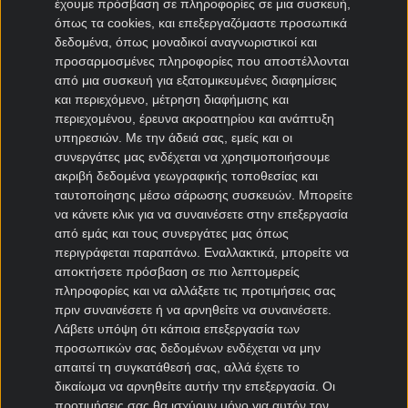
έχουμε πρόσβαση σε πληροφορίες σε μια συσκευή,
όπως τα cookies, και επεξεργαζόμαστε προσωπικά
Μεταγραφές Bundesliga
δεδομένα, όπως μοναδικοί αναγνωριστικοί και
προσαρμοσμένες πληροφορίες που αποστέλλονται
Μπάγερν μεταγραφές
από μια συσκευή για εξατομικευμένες διαφημίσεις
Ντόρτμουντ μεταγραφές
και περιεχόμενο, μέτρηση διαφήμισης και
περιεχομένου, έρευνα ακροατηρίου και ανάπτυξη
Αμβούργο μεταγραφές
υπηρεσιών.
Με την άδειά σας, εμείς και οι
Λεβερκούζεν μεταγραφές
συνεργάτες μας ενδέχεται να χρησιμοποιήσουμε
Άιντραχτ Φρανκφούρτης μεταγραφές
ακριβή δεδομένα γεωγραφικής τοποθεσίας και
ταυτοποίησης μέσω σάρωσης συσκευών. Μπορείτε
Μεταγραφές Γαλλία
να κάνετε κλικ για να συναινέσετε στην επεξεργασία
από εμάς και τους συνεργάτες μας όπως
Παρί Σεν Ζερμέν μεταγραφές
περιγράφεται παραπάνω. Εναλλακτικά, μπορείτε να
αποκτήσετε πρόσβαση σε πιο λεπτομερείς
Μονακό μεταγραφές
πληροφορίες και να αλλάξετε τις προτιμήσεις σας
Μαρσέιγ μεταγραφές
πριν συναινέσετε ή να αρνηθείτε να συναινέσετε.
Λυών μεταγραφές
Λάβετε υπόψη ότι κάποια επεξεργασία των
προσωπικών σας δεδομένων ενδέχεται να μην
απαιτεί τη συγκατάθεσή σας, αλλά έχετε το
Μεταγραφές Super League 2
δικαίωμα να αρνηθείτε αυτήν την επεξεργασία. Οι
προτιμήσεις σας θα ισχύουν μόνο για αυτόν τον
Ηρακλής μεταγραφές