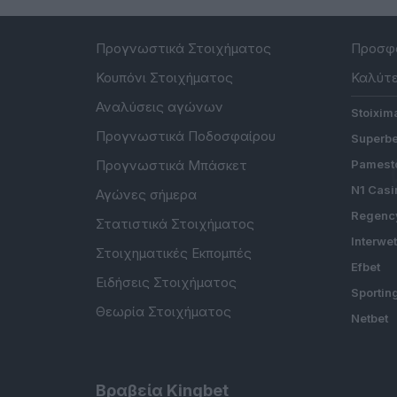
Προγνωστικά Στοιχήματος
Προσφο
Κουπόνι Στοιχήματος
Καλύτε
Αναλύσεις αγώνων
Stoixim
Προγνωστικά Ποδοσφαίρου
Superbe
Προγνωστικά Μπάσκετ
Pamesto
N1 Casi
Αγώνες σήμερα
Regenc
Στατιστικά Στοιχήματος
Interwe
Στοιχηματικές Εκπομπές
Efbet
Ειδήσεις Στοιχήματος
Sportin
Θεωρία Στοιχήματος
Netbet
Βραβεία Kingbet