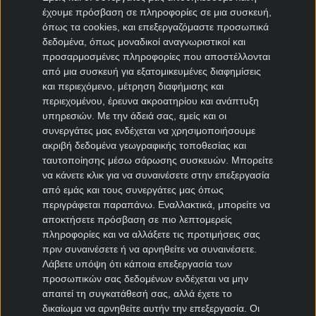
Κόμο μεταγραφές
έχουμε πρόσβαση σε πληροφορίες σε μια συσκευή,
Μπολόνια μεταγραφές
όπως τα cookies, και επεξεργαζόμαστε προσωπικά
δεδομένα, όπως μοναδικοί αναγνωριστικοί και
προσαρμοσμένες πληροφορίες που αποστέλλονται
Μεταγραφές Bundesliga
από μια συσκευή για εξατομικευμένες διαφημίσεις
και περιεχόμενο, μέτρηση διαφήμισης και
Μπάγερν μεταγραφές
περιεχομένου, έρευνα ακροατηρίου και ανάπτυξη
Ντόρτμουντ μεταγραφές
υπηρεσιών.
Με την άδειά σας, εμείς και οι
Αμβούργο μεταγραφές
συνεργάτες μας ενδέχεται να χρησιμοποιήσουμε
Λεβερκούζεν μεταγραφές
ακριβή δεδομένα γεωγραφικής τοποθεσίας και
ταυτοποίησης μέσω σάρωσης συσκευών. Μπορείτε
Άιντραχτ Φρανκφούρτης μεταγραφές
να κάνετε κλικ για να συναινέσετε στην επεξεργασία
από εμάς και τους συνεργάτες μας όπως
Μεταγραφές Γαλλία
περιγράφεται παραπάνω. Εναλλακτικά, μπορείτε να
αποκτήσετε πρόσβαση σε πιο λεπτομερείς
Παρί Σεν Ζερμέν μεταγραφές
πληροφορίες και να αλλάξετε τις προτιμήσεις σας
Μονακό μεταγραφές
πριν συναινέσετε ή να αρνηθείτε να συναινέσετε.
Μαρσέιγ μεταγραφές
Λάβετε υπόψη ότι κάποια επεξεργασία των
προσωπικών σας δεδομένων ενδέχεται να μην
Λυών μεταγραφές
απαιτεί τη συγκατάθεσή σας, αλλά έχετε το
δικαίωμα να αρνηθείτε αυτήν την επεξεργασία. Οι