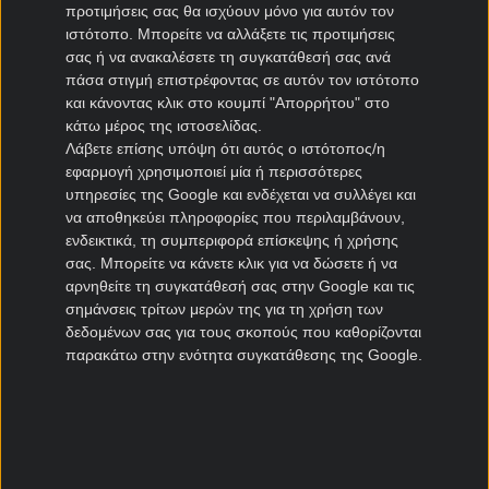
Μεταγραφές Super League 2
προτιμήσεις σας θα ισχύουν μόνο για αυτόν τον
ιστότοπο. Μπορείτε να αλλάξετε τις προτιμήσεις
Ηρακλής μεταγραφές
σας ή να ανακαλέσετε τη συγκατάθεσή σας ανά
ΠΑΣ Γιάννινα μεταγραφές
πάσα στιγμή επιστρέφοντας σε αυτόν τον ιστότοπο
Πανιώνιος μεταγραφές
και κάνοντας κλικ στο κουμπί "Απορρήτου" στο
κάτω μέρος της ιστοσελίδας.
Καλλιθέα μεταγραφές
Λάβετε επίσης υπόψη ότι αυτός ο ιστότοπος/η
Καλαμάτα μεταγραφές
εφαρμογή χρησιμοποιεί μία ή περισσότερες
Νίκη Βόλου μεταγραφές
υπηρεσίες της Google και ενδέχεται να συλλέγει και
να αποθηκεύει πληροφορίες που περιλαμβάνουν,
Μεταγραφές Cyprus League
ενδεικτικά, τη συμπεριφορά επίσκεψης ή χρήσης
σας. Μπορείτε να κάνετε κλικ για να δώσετε ή να
Πάφος μεταγραφές
αρνηθείτε τη συγκατάθεσή σας στην Google και τις
σημάνσεις τρίτων μερών της για τη χρήση των
ΑΠΟΕΛ μεταγραφές
δεδομένων σας για τους σκοπούς που καθορίζονται
ΑΕΚ Λάρνακας μεταγραφές
παρακάτω στην ενότητα συγκατάθεσης της Google.
Ομόνοια μεταγραφές
Μεταγραφές Πορτογαλία
Μπενφίκα μεταγραφές