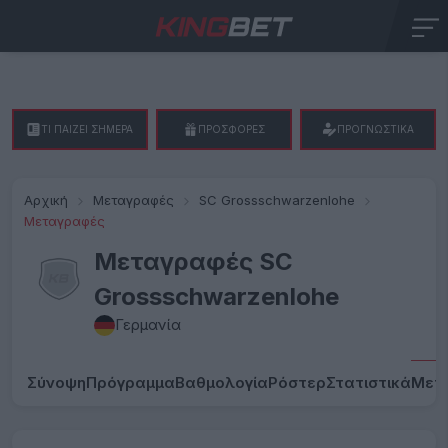
ΤΙ ΠΑΙΖΕΙ ΣΗΜΕΡΑ
ΠΡΟΣΦΟΡΕΣ
ΠΡΟΓΝΩΣΤΙΚΑ
Αρχική
Μεταγραφές
SC Grossschwarzenlohe
Μεταγραφές
Μεταγραφές SC
Grossschwarzenlohe
Γερμανία
Σύνοψη
Πρόγραμμα
Βαθμολογία
Ρόστερ
Στατιστικά
Μετ