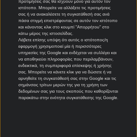
προτιμήσεις σας θα ισχύουν μόνο για αυτόν τον
Ηρακλής μεταγραφές
ιστότοπο. Μπορείτε να αλλάξετε τις προτιμήσεις
σας ή να ανακαλέσετε τη συγκατάθεσή σας ανά
ΠΑΣ Γιάννινα μεταγραφές
πάσα στιγμή επιστρέφοντας σε αυτόν τον ιστότοπο
Πανιώνιος μεταγραφές
και κάνοντας κλικ στο κουμπί "Απορρήτου" στο
Καλλιθέα μεταγραφές
κάτω μέρος της ιστοσελίδας.
Καλαμάτα μεταγραφές
Λάβετε επίσης υπόψη ότι αυτός ο ιστότοπος/η
Νίκη Βόλου μεταγραφές
εφαρμογή χρησιμοποιεί μία ή περισσότερες
υπηρεσίες της Google και ενδέχεται να συλλέγει και
να αποθηκεύει πληροφορίες που περιλαμβάνουν,
Μεταγραφές Cyprus League
ενδεικτικά, τη συμπεριφορά επίσκεψης ή χρήσης
σας. Μπορείτε να κάνετε κλικ για να δώσετε ή να
Πάφος μεταγραφές
αρνηθείτε τη συγκατάθεσή σας στην Google και τις
ΑΠΟΕΛ μεταγραφές
σημάνσεις τρίτων μερών της για τη χρήση των
ΑΕΚ Λάρνακας μεταγραφές
δεδομένων σας για τους σκοπούς που καθορίζονται
Ομόνοια μεταγραφές
παρακάτω στην ενότητα συγκατάθεσης της Google.
Μεταγραφές Πορτογαλία
Μπενφίκα μεταγραφές
Πόρτο μεταγραφές