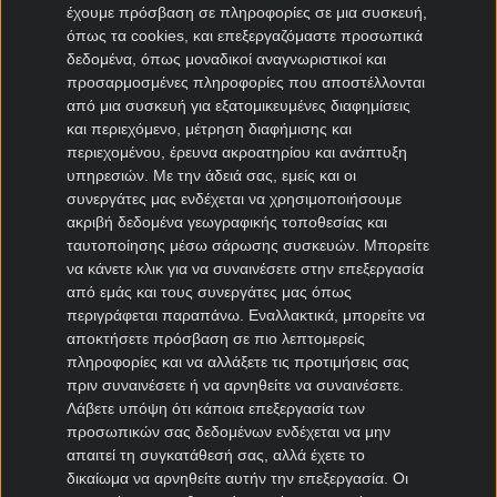
έχουμε πρόσβαση σε πληροφορίες σε μια συσκευή,
Μπολόνια μεταγραφές
όπως τα cookies, και επεξεργαζόμαστε προσωπικά
δεδομένα, όπως μοναδικοί αναγνωριστικοί και
Μεταγραφές Bundesliga
προσαρμοσμένες πληροφορίες που αποστέλλονται
από μια συσκευή για εξατομικευμένες διαφημίσεις
Μπάγερν μεταγραφές
και περιεχόμενο, μέτρηση διαφήμισης και
Ντόρτμουντ μεταγραφές
περιεχομένου, έρευνα ακροατηρίου και ανάπτυξη
Αμβούργο μεταγραφές
υπηρεσιών.
Με την άδειά σας, εμείς και οι
συνεργάτες μας ενδέχεται να χρησιμοποιήσουμε
Λεβερκούζεν μεταγραφές
ακριβή δεδομένα γεωγραφικής τοποθεσίας και
Άιντραχτ Φρανκφούρτης μεταγραφές
ταυτοποίησης μέσω σάρωσης συσκευών. Μπορείτε
να κάνετε κλικ για να συναινέσετε στην επεξεργασία
Μεταγραφές Γαλλία
από εμάς και τους συνεργάτες μας όπως
περιγράφεται παραπάνω. Εναλλακτικά, μπορείτε να
Παρί Σεν Ζερμέν μεταγραφές
αποκτήσετε πρόσβαση σε πιο λεπτομερείς
Μονακό μεταγραφές
πληροφορίες και να αλλάξετε τις προτιμήσεις σας
πριν συναινέσετε ή να αρνηθείτε να συναινέσετε.
Μαρσέιγ μεταγραφές
Λάβετε υπόψη ότι κάποια επεξεργασία των
Λυών μεταγραφές
προσωπικών σας δεδομένων ενδέχεται να μην
απαιτεί τη συγκατάθεσή σας, αλλά έχετε το
Μεταγραφές Super League 2
δικαίωμα να αρνηθείτε αυτήν την επεξεργασία. Οι