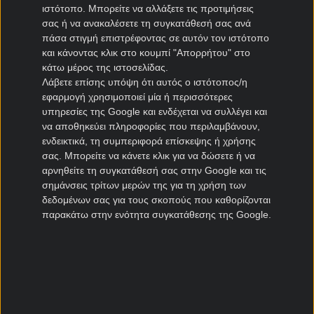
ΠΑΣ Γιάννινα μεταγραφές
ιστότοπο. Μπορείτε να αλλάξετε τις προτιμήσεις
Πανιώνιος μεταγραφές
σας ή να ανακαλέσετε τη συγκατάθεσή σας ανά
πάσα στιγμή επιστρέφοντας σε αυτόν τον ιστότοπο
Καλλιθέα μεταγραφές
και κάνοντας κλικ στο κουμπί "Απορρήτου" στο
Καλαμάτα μεταγραφές
κάτω μέρος της ιστοσελίδας.
Νίκη Βόλου μεταγραφές
Λάβετε επίσης υπόψη ότι αυτός ο ιστότοπος/η
εφαρμογή χρησιμοποιεί μία ή περισσότερες
Μεταγραφές Cyprus League
υπηρεσίες της Google και ενδέχεται να συλλέγει και
να αποθηκεύει πληροφορίες που περιλαμβάνουν,
Πάφος μεταγραφές
ενδεικτικά, τη συμπεριφορά επίσκεψης ή χρήσης
σας. Μπορείτε να κάνετε κλικ για να δώσετε ή να
ΑΠΟΕΛ μεταγραφές
αρνηθείτε τη συγκατάθεσή σας στην Google και τις
ΑΕΚ Λάρνακας μεταγραφές
σημάνσεις τρίτων μερών της για τη χρήση των
Ομόνοια μεταγραφές
δεδομένων σας για τους σκοπούς που καθορίζονται
παρακάτω στην ενότητα συγκατάθεσης της Google.
Μεταγραφές Πορτογαλία
Μπενφίκα μεταγραφές
Πόρτο μεταγραφές
Ρίο Άβε μεταγραφές
Σπόρτινγκ μεταγραφές