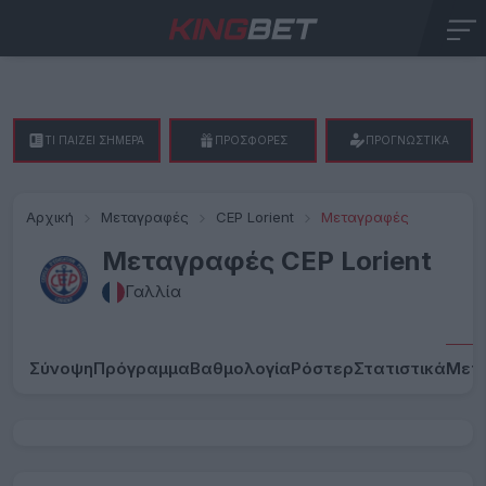
ΤΙ ΠΑΙΖΕΙ ΣΗΜΕΡΑ
ΠΡΟΣΦΟΡΕΣ
ΠΡΟΓΝΩΣΤΙΚΑ
Αρχική
Μεταγραφές
CEP Lorient
Μεταγραφές
Μεταγραφές CEP Lorient
Γαλλία
Σύνοψη
Πρόγραμμα
Βαθμολογία
Ρόστερ
Στατιστικά
Μετ