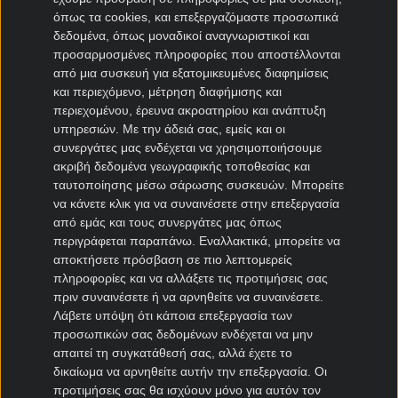
όπως τα cookies, και επεξεργαζόμαστε προσωπικά
Μεταγραφές Bundesliga
δεδομένα, όπως μοναδικοί αναγνωριστικοί και
προσαρμοσμένες πληροφορίες που αποστέλλονται
Μπάγερν μεταγραφές
από μια συσκευή για εξατομικευμένες διαφημίσεις
Ντόρτμουντ μεταγραφές
και περιεχόμενο, μέτρηση διαφήμισης και
Αμβούργο μεταγραφές
περιεχομένου, έρευνα ακροατηρίου και ανάπτυξη
Λεβερκούζεν μεταγραφές
υπηρεσιών.
Με την άδειά σας, εμείς και οι
Άιντραχτ Φρανκφούρτης μεταγραφές
συνεργάτες μας ενδέχεται να χρησιμοποιήσουμε
ακριβή δεδομένα γεωγραφικής τοποθεσίας και
ταυτοποίησης μέσω σάρωσης συσκευών. Μπορείτε
Μεταγραφές Γαλλία
να κάνετε κλικ για να συναινέσετε στην επεξεργασία
από εμάς και τους συνεργάτες μας όπως
Παρί Σεν Ζερμέν μεταγραφές
περιγράφεται παραπάνω. Εναλλακτικά, μπορείτε να
Μονακό μεταγραφές
αποκτήσετε πρόσβαση σε πιο λεπτομερείς
Μαρσέιγ μεταγραφές
πληροφορίες και να αλλάξετε τις προτιμήσεις σας
Λυών μεταγραφές
πριν συναινέσετε ή να αρνηθείτε να συναινέσετε.
Λάβετε υπόψη ότι κάποια επεξεργασία των
προσωπικών σας δεδομένων ενδέχεται να μην
Μεταγραφές Super League 2
απαιτεί τη συγκατάθεσή σας, αλλά έχετε το
δικαίωμα να αρνηθείτε αυτήν την επεξεργασία. Οι
Ηρακλής μεταγραφές
προτιμήσεις σας θα ισχύουν μόνο για αυτόν τον