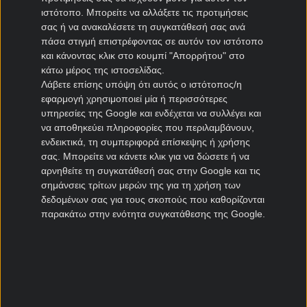
ιστότοπο. Μπορείτε να αλλάξετε τις προτιμήσεις
ΠΑΣ Γιάννινα μεταγραφές
σας ή να ανακαλέσετε τη συγκατάθεσή σας ανά
Πανιώνιος μεταγραφές
πάσα στιγμή επιστρέφοντας σε αυτόν τον ιστότοπο
Καλλιθέα μεταγραφές
και κάνοντας κλικ στο κουμπί "Απορρήτου" στο
Καλαμάτα μεταγραφές
κάτω μέρος της ιστοσελίδας.
Λάβετε επίσης υπόψη ότι αυτός ο ιστότοπος/η
Νίκη Βόλου μεταγραφές
εφαρμογή χρησιμοποιεί μία ή περισσότερες
υπηρεσίες της Google και ενδέχεται να συλλέγει και
Μεταγραφές Cyprus League
να αποθηκεύει πληροφορίες που περιλαμβάνουν,
ενδεικτικά, τη συμπεριφορά επίσκεψης ή χρήσης
Πάφος μεταγραφές
σας. Μπορείτε να κάνετε κλικ για να δώσετε ή να
ΑΠΟΕΛ μεταγραφές
αρνηθείτε τη συγκατάθεσή σας στην Google και τις
σημάνσεις τρίτων μερών της για τη χρήση των
ΑΕΚ Λάρνακας μεταγραφές
δεδομένων σας για τους σκοπούς που καθορίζονται
Ομόνοια μεταγραφές
παρακάτω στην ενότητα συγκατάθεσης της Google.
Μεταγραφές Πορτογαλία
Μπενφίκα μεταγραφές
Πόρτο μεταγραφές
Ρίο Άβε μεταγραφές