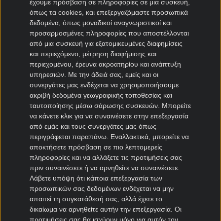
έχουμε πρόσβαση σε πληροφορίες σε μια συσκευή,
όπως τα cookies, και επεξεργαζόμαστε προσωπικά
Μεταγραφές Bundesliga
δεδομένα, όπως μοναδικοί αναγνωριστικοί και
προσαρμοσμένες πληροφορίες που αποστέλλονται
Μπάγερν μεταγραφές
από μια συσκευή για εξατομικευμένες διαφημίσεις
Ντόρτμουντ μεταγραφές
και περιεχόμενο, μέτρηση διαφήμισης και
περιεχομένου, έρευνα ακροατηρίου και ανάπτυξη
Αμβούργο μεταγραφές
υπηρεσιών.
Με την άδειά σας, εμείς και οι
Λεβερκούζεν μεταγραφές
συνεργάτες μας ενδέχεται να χρησιμοποιήσουμε
Άιντραχτ Φρανκφούρτης μεταγραφές
ακριβή δεδομένα γεωγραφικής τοποθεσίας και
ταυτοποίησης μέσω σάρωσης συσκευών. Μπορείτε
Μεταγραφές Γαλλία
να κάνετε κλικ για να συναινέσετε στην επεξεργασία
από εμάς και τους συνεργάτες μας όπως
Παρί Σεν Ζερμέν μεταγραφές
περιγράφεται παραπάνω. Εναλλακτικά, μπορείτε να
αποκτήσετε πρόσβαση σε πιο λεπτομερείς
Μονακό μεταγραφές
πληροφορίες και να αλλάξετε τις προτιμήσεις σας
Μαρσέιγ μεταγραφές
πριν συναινέσετε ή να αρνηθείτε να συναινέσετε.
Λυών μεταγραφές
Λάβετε υπόψη ότι κάποια επεξεργασία των
προσωπικών σας δεδομένων ενδέχεται να μην
απαιτεί τη συγκατάθεσή σας, αλλά έχετε το
Μεταγραφές Super League 2
δικαίωμα να αρνηθείτε αυτήν την επεξεργασία. Οι
προτιμήσεις σας θα ισχύουν μόνο για αυτόν τον
Ηρακλής μεταγραφές