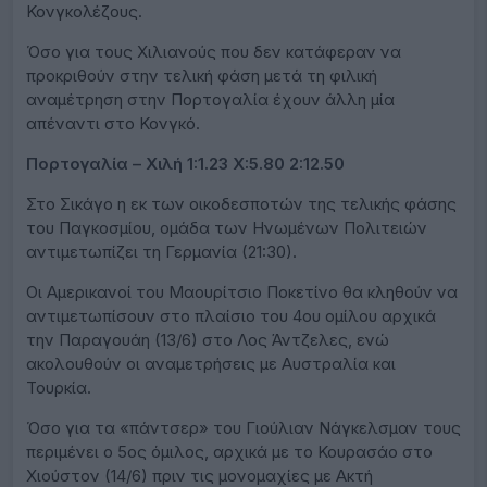
Κονγκολέζους.
Όσο για τους Χιλιανούς που δεν κατάφεραν να
προκριθούν στην τελική φάση μετά τη φιλική
αναμέτρηση στην Πορτογαλία έχουν άλλη μία
απέναντι στο Κονγκό.
Πορτογαλία – Χιλή 1:1.23 X:5.80 2:12.50
Στο Σικάγο η εκ των οικοδεσποτών της τελικής φάσης
του Παγκοσμίου, ομάδα των Ηνωμένων Πολιτειών
αντιμετωπίζει τη Γερμανία (21:30).
Οι Αμερικανοί του Μαουρίτσιο Ποκετίνο θα κληθούν να
αντιμετωπίσουν στο πλαίσιο του 4ου ομίλου αρχικά
την Παραγουάη (13/6) στο Λος Άντζελες, ενώ
ακολουθούν οι αναμετρήσεις με Αυστραλία και
Τουρκία.
Όσο για τα «πάντσερ» του Γιούλιαν Νάγκελσμαν τους
περιμένει ο 5ος όμιλος, αρχικά με το Κουρασάο στο
Χιούστον (14/6) πριν τις μονομαχίες με Ακτή