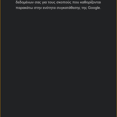
δεδομένων σας για τους σκοπούς που καθορίζονται
Προγνωστικά Στοιχήματος
παρακάτω στην ενότητα συγκατάθεσης της Google.
Κουπόνι Στοιχήματος
Αναλύσεις αγώνων
Προγνωστικά Ποδοσφαίρου
Προγνωστικά Μπάσκετ
Αγώνες σήμερα
Στατιστικά Στοιχήματος
Στοιχηματικές Εκπομπές
Ειδήσεις Στοιχήματος
Θεωρία Στοιχήματος
Προσφορές Στοιχηματικών
Καλύτερες Στοιχηματικές