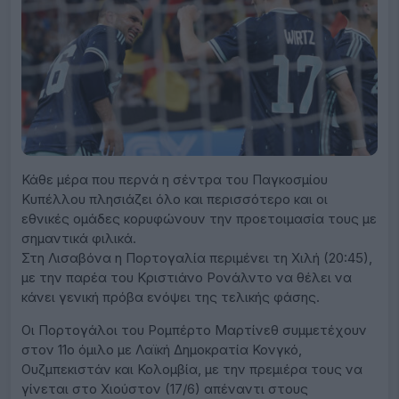
Länderspiel / Freundschaftsspiel Deutschland : Finnland 4-0 in
der MEWA - Arena in Mainz am 31.05.2026 Deniz UNDAV GER li.-
hat das 3-0 erzielt und sich eine kleine Zerrung zugezogen, freut
sich aber trotzdem mit Florian WIRTZ GER 2.v. li.- und Lennart
KARL GER re.- *** Mainz, Germany, DFB Soccer Mens A National
Team International Friendly Match Germany Finland 4 0 at the
MEWA Arena in Mainz on 31 05 2026 Deniz UNDAV GER left
scored the 3 0 and pulled a small muscle, but is still happy with
Florian WIRTZ GER 2 f left and Lennart KARL GER right
Κάθε μέρα που περνά η σέντρα του Παγκοσμίου
Κυπέλλου πλησιάζει όλο και περισσότερο και οι
εθνικές ομάδες κορυφώνουν την προετοιμασία τους με
σημαντικά φιλικά.
Στη Λισαβόνα η Πορτογαλία περιμένει τη Χιλή (20:45),
με την παρέα του Κριστιάνο Ρονάλντο να θέλει να
κάνει γενική πρόβα ενόψει της τελικής φάσης.
Οι Πορτογάλοι του Ρομπέρτο Μαρτίνεθ συμμετέχουν
στον 11ο όμιλο με Λαϊκή Δημοκρατία Κονγκό,
Ουζμπεκιστάν και Κολομβία, με την πρεμιέρα τους να
γίνεται στο Χιούστον (17/6) απέναντι στους