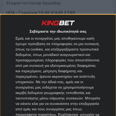
Ελεφαντοστού και Εκουαδόρ.
ΗΠΑ – Γερμανία 1:5.00 X:4.05 2:1.60
Στις Βρυξέλλες το Βέλγιο φιλοξενεί σε άλλο
σημαντικό φιλικό ματς την Τυνησία (16:00).
Σεβόμαστε την ιδιωτικότητά σας
Οι Βέλγοι του Ρούντι Γκαρσιά βρίσκονται στον 7ο
Εμείς και οι συνεργάτες μας αποθηκεύουμε και/ή
όμιλο όπου στην πρεμιέρα τους θα αντιμετωπίσουν
έχουμε πρόσβαση σε πληροφορίες σε μια συσκευή,
την Αίγυπτο στο Σιάτλ (15/6) ενώ θα ακολουθήσουν οι
όπως τα cookies, και επεξεργαζόμαστε προσωπικά
αναμετρήσεις με Ιράν και Νέα Ζηλανδία.
δεδομένα, όπως μοναδικοί αναγνωριστικοί και
προσαρμοσμένες πληροφορίες που αποστέλλονται
Από την πλευρά τους οι Τυνήσιοι του Σαμπρί Λαμουσί
από μια συσκευή για εξατομικευμένες διαφημίσεις
βρίσκονται στον 6ο όμιλο και μετά την πρεμιέρα με τη
και περιεχόμενο, μέτρηση διαφήμισης και
Σουηδία στο Μοντερέι (15/6) έχουν ακόμα τους
περιεχομένου, έρευνα ακροατηρίου και ανάπτυξη
αγώνες με Ιαπωνία και Ολλανδία.
υπηρεσιών.
Με την άδειά σας, εμείς και οι
συνεργάτες μας ενδέχεται να χρησιμοποιήσουμε
Βέλγιο – Τυνησία 1:1.32 X:4.85 2:9.10
ακριβή δεδομένα γεωγραφικής τοποθεσίας και
ταυτοποίησης μέσω σάρωσης συσκευών. Μπορείτε
Τα μέλη της
Novibet
μπορούν καθημερινά να βρουν
να κάνετε κλικ για να συναινέσετε στην επεξεργασία
προσφορές* για τα μεγάλα παιχνίδια
και κορυφαίο
από εμάς και τους συνεργάτες μας όπως
πρόγραμμα ανταμοιβής*.
περιγράφεται παραπάνω. Εναλλακτικά, μπορείτε να