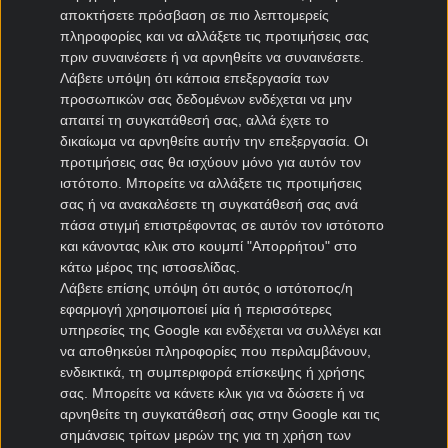
αποκτήσετε πρόσβαση σε πιο λεπτομερείς
Αυτό που θες από το παιχνίδι σου
και στις κορυφαίες
πληροφορίες και να αλλάξετε τις προτιμήσεις σας
διοργανώσεις
πριν συναινέσετε ή να αρνηθείτε να συναινέσετε.
Λάβετε υπόψη ότι κάποια επεξεργασία των
*ΙΣΧΥΟΥΝ ΟΡΟΙ & ΠΡΟΫΠΟΘΕΣΕΙΣ ΔΙΑΘΕΣΙΜΟΙ ΣΤΟ
προσωπικών σας δεδομένων ενδέχεται να μην
NOVIBET.GR/INFO/OROI
απαιτεί τη συγκατάθεσή σας, αλλά έχετε το
ΟΙ ΑΠΟΔΟΣΕΙΣ ΕΝΔΕΧΕΤΑΙ ΝΑ ΤΡΟΠΟΠΟΙΗΘΟΥΝ ΑΝΑ
δικαίωμα να αρνηθείτε αυτήν την επεξεργασία. Οι
ΠΑΣΑ ΣΤΙΓΜΗ
προτιμήσεις σας θα ισχύουν μόνο για αυτόν τον
ιστότοπο. Μπορείτε να αλλάξετε τις προτιμήσεις
21+| ΑΡΜΟΔΙΟΣ ΡΥΘΜΙΣΤΗΣ:ΕΕΕΠ | ΚΙΝΔΥΝΟΣ
σας ή να ανακαλέσετε τη συγκατάθεσή σας ανά
ΕΘΙΣΜΟΥ & ΑΠΩΛΕΙΑΣ ΠΕΡΙΟΥΣΙΑΣ | ΓΡΑΜΜΗ
πάσα στιγμή επιστρέφοντας σε αυτόν τον ιστότοπο
ΒΟΗΘΕΙΑΣ ΚΕΘΕΑ: 2109237777 | ΠΑΙΞΕ ΥΠΕΥΘΥΝΑ.
και κάνοντας κλικ στο κουμπί "Απορρήτου" στο
κάτω μέρος της ιστοσελίδας.
Λάβετε επίσης υπόψη ότι αυτός ο ιστότοπος/η
εφαρμογή χρησιμοποιεί μία ή περισσότερες
υπηρεσίες της Google και ενδέχεται να συλλέγει και
να αποθηκεύει πληροφορίες που περιλαμβάνουν,
ενδεικτικά, τη συμπεριφορά επίσκεψης ή χρήσης
σας. Μπορείτε να κάνετε κλικ για να δώσετε ή να
Διαχείριση απορρήτου
αρνηθείτε τη συγκατάθεσή σας στην Google και τις
σημάνσεις τρίτων μερών της για τη χρήση των