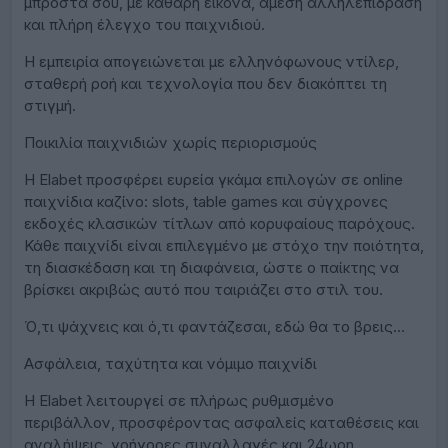
μπροστά σου, με καθαρή εικόνα, άμεση αλληλεπίδραση
και πλήρη έλεγχο του παιχνιδιού.
Η εμπειρία απογειώνεται με ελληνόφωνους ντίλερ,
σταθερή ροή και τεχνολογία που δεν διακόπτει τη
στιγμή.
Ποικιλία παιχνιδιών χωρίς περιορισμούς
Η Elabet προσφέρει ευρεία γκάμα επιλογών σε online
παιχνίδια καζίνο: slots, table games και σύγχρονες
εκδοχές κλασικών τίτλων από κορυφαίους παρόχους.
Κάθε παιχνίδι είναι επιλεγμένο με στόχο την ποιότητα,
τη διασκέδαση και τη διαφάνεια, ώστε ο παίκτης να
βρίσκει ακριβώς αυτό που ταιριάζει στο στιλ του.
Ό,τι ψάχνεις και ό,τι φαντάζεσαι, εδώ θα το βρεις…
Ασφάλεια, ταχύτητα και νόμιμο παιχνίδι
Η Elabet λειτουργεί σε πλήρως ρυθμισμένο
περιβάλλον, προσφέροντας ασφαλείς καταθέσεις και
αναλήψεις, γρήγορες συναλλαγές και 24ωρη