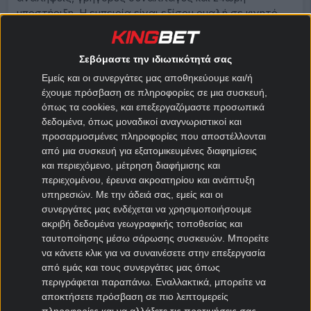
υποστήριξη. Η εμπειρία είναι εξίσου ομαλή σε κινητό
και desktop, δίνοντας τη δυνατότητα να παίζεις όπου
κι αν βρίσκεσαι, χωρίς εκπτώσεις στην ποιότητα.
Σεβόμαστε την ιδιωτικότητά σας
Εδώ παίζεις νόμιμα, με έλεγχο, διαφάνεια και σεβασμό
Εμείς και οι συνεργάτες μας αποθηκεύουμε και/ή
σε εσένα…
έχουμε πρόσβαση σε πληροφορίες σε μια συσκευή,
όπως τα cookies, και επεξεργαζόμαστε προσωπικά
Μοναδικές προσφορές* και καθημερινή δράση
δεδομένα, όπως μοναδικοί αναγνωριστικοί και
Το Casino της Elabet συνοδεύεται από επιλεγμένες
προσαρμοσμένες πληροφορίες που αποστέλλονται
προσφορές*, bonus και ειδικές ενέργειες που
από μια συσκευή για εξατομικευμένες διαφημίσεις
ανανεώνονται, δίνοντας επιπλέον αξία στο παιχνίδι.
και περιεχόμενο, μέτρηση διαφήμισης και
περιεχομένου, έρευνα ακροατηρίου και ανάπτυξη
Online και Live Casino συνδυάζονται σε ένα
υπηρεσιών.
Με την άδειά σας, εμείς και οι
περιβάλλον που κρατά το ενδιαφέρον ζωντανό, κάθε
συνεργάτες μας ενδέχεται να χρησιμοποιήσουμε
ώρα της ημέρας.
ακριβή δεδομένα γεωγραφικής τοποθεσίας και
Η Elabet φέρνει στο προσκήνιο τη διασκέδαση όπως
ταυτοποίησης μέσω σάρωσης συσκευών. Μπορείτε
πρέπει να είναι: αυθεντική, ασφαλής και
να κάνετε κλικ για να συναινέσετε στην επεξεργασία
συναρπαστική.
από εμάς και τους συνεργάτες μας όπως
περιγράφεται παραπάνω. Εναλλακτικά, μπορείτε να
Εδώ το παιχνίδι ζωντανεύει. ELA όπως είσαι. Παίξε
αποκτήσετε πρόσβαση σε πιο λεπτομερείς
όπως θες.