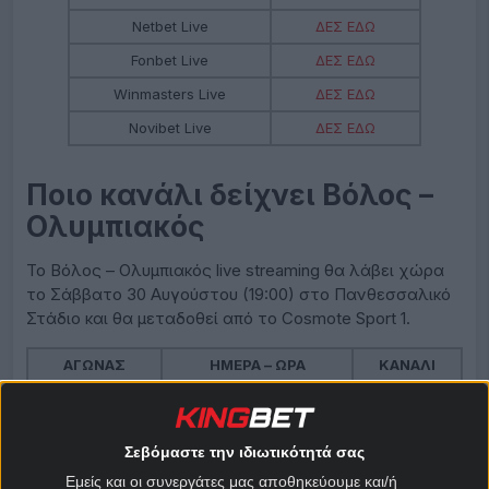
Netbet Live
ΔΕΣ ΕΔΩ
Fonbet Live
ΔΕΣ ΕΔΩ
Winmasters Live
ΔΕΣ ΕΔΩ
Novibet Live
ΔΕΣ ΕΔΩ
Ποιο κανάλι δείχνει Βόλος –
Ολυμπιακός
Το Βόλος – Ολυμπιακός live streaming θα λάβει χώρα
το Σάββατο 30 Αυγούστου (19:00) στο Πανθεσσαλικό
Στάδιο και θα μεταδοθεί από το Cosmote Sport 1.
ΑΓΩΝΑΣ
ΗΜΕΡΑ – ΩΡΑ
ΚΑΝΑΛΙ
Βόλος –
Σάββατο 30 Αυγούστου
Cosmote
Ολυμπιακός
– 19
:00
Sport 1
Σεβόμαστε την ιδιωτικότητά σας
Που μπορώ να δω Βόλος –
Εμείς και οι συνεργάτες μας αποθηκεύουμε και/ή