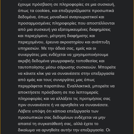
έχουμε πρόσβαση σε πληροφορίες σε μια συσκευή,
Ολυμπιακός live streaming
όπως τα cookies, και επεξεργαζόμαστε προσωπικά
δεδομένα, όπως μοναδικοί αναγνωριστικοί και
Αν αναρωτιέσαι «που θα δω το Βόλος – Ολυμπιακός»,
προσαρμοσμένες πληροφορίες που αποστέλλονται
μπορείς να το παρακολουθήσεις και μέσα από τις
από μια συσκευή για εξατομικευμένες διαφημίσεις
περισσότερες
στοιχηματικές εταιρίες
.
και περιεχόμενο, μέτρηση διαφήμισης και
περιεχομένου, έρευνα ακροατηρίου και ανάπτυξη
Και μην ξεχνάς ότι το ημίχρονο ενός αγώνα είναι η
υπηρεσιών.
Με την άδειά σας, εμείς και οι
καλύτερη ώρα για να απολαύσεις τα προνόμια που
συνεργάτες μας ενδέχεται να χρησιμοποιήσουμε
σου προσφέρουν οι
στοιχηματικές προσφορές
*!
ακριβή δεδομένα γεωγραφικής τοποθεσίας και
ταυτοποίησης μέσω σάρωσης συσκευών. Μπορείτε
να κάνετε κλικ για να συναινέσετε στην επεξεργασία
από εμάς και τους συνεργάτες μας όπως
περιγράφεται παραπάνω. Εναλλακτικά, μπορείτε να
αποκτήσετε πρόσβαση σε πιο λεπτομερείς
πληροφορίες και να αλλάξετε τις προτιμήσεις σας
Διαχείριση απορρήτου
πριν συναινέσετε ή να αρνηθείτε να συναινέσετε.
Λάβετε υπόψη ότι κάποια επεξεργασία των
προσωπικών σας δεδομένων ενδέχεται να μην
Προγνωστικά Στοιχήματος
απαιτεί τη συγκατάθεσή σας, αλλά έχετε το
Κουπόνι Στοιχήματος
δικαίωμα να αρνηθείτε αυτήν την επεξεργασία. Οι