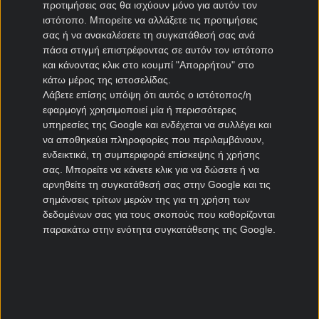
προτιμήσεις σας θα ισχύουν μόνο για αυτόν τον
Αναλύσεις αγώνων
ιστότοπο. Μπορείτε να αλλάξετε τις προτιμήσεις
σας ή να ανακαλέσετε τη συγκατάθεσή σας ανά
Προγνωστικά Ποδοσφαίρου
πάσα στιγμή επιστρέφοντας σε αυτόν τον ιστότοπο
Προγνωστικά Μπάσκετ
και κάνοντας κλικ στο κουμπί "Απορρήτου" στο
κάτω μέρος της ιστοσελίδας.
Αγώνες σήμερα
Λάβετε επίσης υπόψη ότι αυτός ο ιστότοπος/η
εφαρμογή χρησιμοποιεί μία ή περισσότερες
Στατιστικά Στοιχήματος
υπηρεσίες της Google και ενδέχεται να συλλέγει και
Στοιχηματικές Εκπομπές
να αποθηκεύει πληροφορίες που περιλαμβάνουν,
ενδεικτικά, τη συμπεριφορά επίσκεψης ή χρήσης
Ειδήσεις Στοιχήματος
σας. Μπορείτε να κάνετε κλικ για να δώσετε ή να
Θεωρία Στοιχήματος
αρνηθείτε τη συγκατάθεσή σας στην Google και τις
σημάνσεις τρίτων μερών της για τη χρήση των
Προσφορές Στοιχηματικών
δεδομένων σας για τους σκοπούς που καθορίζονται
παρακάτω στην ενότητα συγκατάθεσης της Google.
Καλύτερες Στοιχηματικές
Stoiximan
Novibet
Superbet
Elabet
Pamestoixima.gr
Bet365
N1 Casino
Winmasters
Regency Casino
Fonbet
Interwetten
Betsson
Efbet
Bwin
SportingBet
VistaBet
Netbet