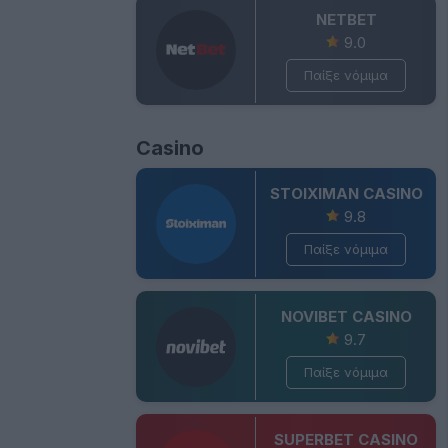
NETBET
9.0
Παίξε νόμιμα
Casino
STOIXIMAN CASINO
9.8
Παίξε νόμιμα
NOVIBET CASINO
9.7
Παίξε νόμιμα
SUPERBET CASINO