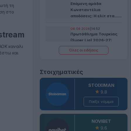
Επόμενη ομάδα
Αυτή τη
Κωνσταντέλια
ιση στο
αποδόσεις: Η ελίτ στα…
πόδια του 👀💥
06.08.2026
|
14:52
stream
Πρωτάθλημα Τουρκίας
(Super Lig) 2026-27:
ΠΑΟΚ καναλι
Στοιχηματικό Αφιέρωμα
Όλες οι ειδήσεις
έστω και
06.08.2026
|
13:24
Πρωτάθλημα Β Ισπανίας
2026-27: Στοιχηματικό
Στοιχηματικές
Αφιέρωμα
STOIXIMAN
9.8
Παίξε νόμιμα
NOVIBET
9.6