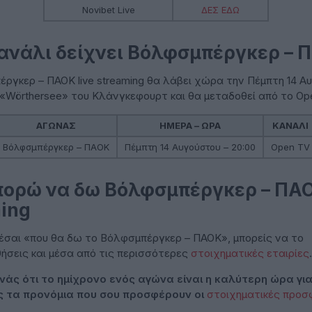
Novibet Live
ΔΕΣ ΕΔΩ
κανάλι δείχνει Βόλφσμπέργκερ – 
ργκερ – ΠΑΟΚ live streaming θα λάβει χώρα την Πέμπτη 14 Α
 «Wörthersee» του Κλάνγκεφουρτ και θα μεταδοθεί από το Op
ΑΓΩΝΑΣ
ΗΜΕΡΑ – ΩΡΑ
ΚΑΝΑΛΙ
Βόλφσμπέργκερ – ΠΑΟΚ
Πέμπτη 14 Αυγούστου – 20:00
Open TV
πορώ να δω Βόλφσμπέργκερ – ΠΑΟ
ing
έσαι «που θα δω το Βόλφσμπέργκερ – ΠΑΟΚ», μπορείς να το
ήσεις και μέσα από τις περισσότερες
στοιχηματικές εταιρίες
.
χνάς ότι το ημίχρονο ενός αγώνα είναι η καλύτερη ώρα γι
 τα προνόμια που σου προσφέρουν οι
στοιχηματικές προσ