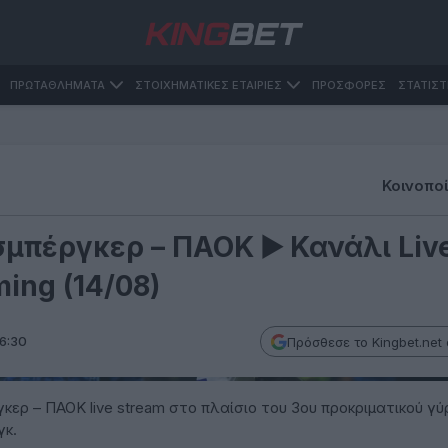
ΠΡΩΤΑΘΛΗΜΑΤΑ
ΣΤΟΙΧΗΜΑΤΙΚΕΣ ΕΤΑΙΡΙΕΣ
ΠΡΟΣΦΟΡΕΣ
ΣΤΑΤΙΣΤ
Κοινοποί
μπέργκερ – ΠΑΟΚ ▶️ Κανάλι Liv
ing (14/08)
16:30
Πρόσθεσε το Kingbet.net
ερ – ΠΑΟΚ live stream στο πλαίσιο του 3ου προκριματικού γύ
γκ.