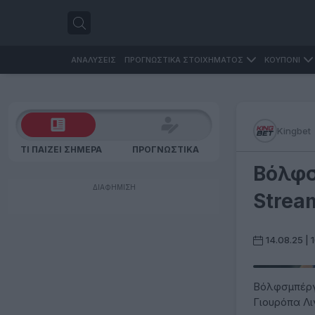
ΑΝΑΛΥΣΕΙΣ
ΠΡΟΓΝΩΣΤΙΚΑ ΣΤΟΙΧΗΜΑΤΟΣ
ΚΟΥΠΟΝΙ
Kingbet
ΤΙ ΠΑΙΖΕΙ ΣΗΜΕΡΑ
ΠΡΟΓΝΩΣΤΙΚΑ
Βόλφσ
Stream
14.08.25 | 
Βόλφσμπέργκ
Γιουρόπα Λι