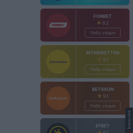
FONBET
9.2
Παίξε νόμιμα
INTERWETTEN
9.1
Παίξε νόμιμα
BETSSON
9.1
Παίξε νόμιμα
livescore
EFBET
9.1