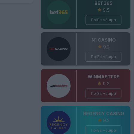
BET365
9.5
Παίξε νόμιμα
N1 CASINO
9.2
Παίξε νόμιμα
WINMASTERS
9.3
Παίξε νόμιμα
REGENCY CASINO
9.2
Παίξε νόμιμα