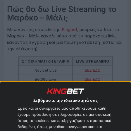
Πώς θα δω Live Streaming το
Μαρόκο – Μάλι;
Μπαίνοντας στο site της
Kingbet
, μπορείς να δεις το
Μαρόκο – Μάλι καναλι μέσα από τα παρακάτω link,
κάνοντας εγγραφή και μία πρώτη κατάθεση (έστω και
την ελάχιστη).
ΣΤΟΙΧΗΜΑΤΙΚΗ ΕΤΑΙΡΙΑ
LIVE STREAMING
Novibet Live
ΔΕΣ ΕΔΩ
Bet365 Live
ΔΕΣ ΕΔΩ
Stoiximan Live
ΔΕΣ ΕΔΩ
Pamestoixima.gr Live
ΔΕΣ ΕΔΩ
Σεβόμαστε την ιδιωτικότητά σας
Elabet Live
ΔΕΣ ΕΔΩ
Εμείς και οι συνεργάτες μας αποθηκεύουμε και/ή
έχουμε πρόσβαση σε πληροφορίες σε μια συσκευή,
Fonbet Live
ΔΕΣ ΕΔΩ
όπως τα cookies, και επεξεργαζόμαστε προσωπικά
δεδομένα, όπως μοναδικοί αναγνωριστικοί και