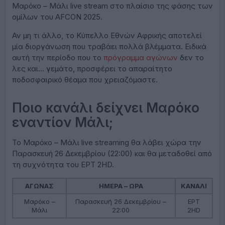
Μαρόκο – Μάλι live stream στο πλαίσιο της φάσης των
ομίλων του AFCON 2025.
Αν μη τι άλλο, το Κύπελλο Εθνών Αφρικής αποτελεί
μία διοργάνωση που τραβάει πολλά βλέμματα. Ειδικά
αυτή την περίοδο που το
πρόγραμμα αγώνων
δεν το
λες και… γεμάτο, προσφέρει το απαραίτητο
ποδοσφαιρικό θέαμα που χρειαζόμαστε.
Ποιο κανάλι δείχνει Μαρόκο
εναντίον Μάλι;
Το Μαρόκο – Μάλι live streaming θα λάβει χώρα την
Παρασκευή 26 Δεκεμβρίου (22:00) και θα μεταδοθεί από
τη συχνότητα του ΕΡΤ 2HD.
ΑΓΩΝΑΣ
ΗΜΕΡΑ – ΩΡΑ
ΚΑΝΑΛΙ
Μαρόκο –
Παρασκευή 26 Δεκεμβρίου
–
ΕΡΤ
Μάλι
22:00
2HD