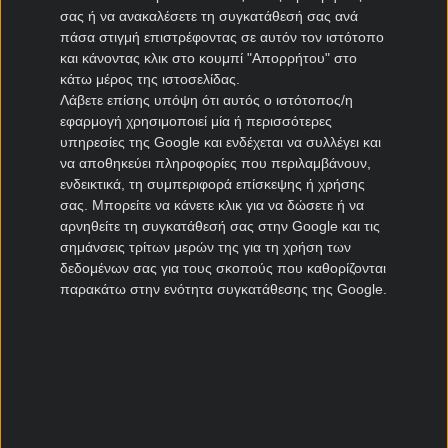
Αγώνες σήμερα
σας ή να ανακαλέσετε τη συγκατάθεσή σας ανά
πάσα στιγμή επιστρέφοντας σε αυτόν τον ιστότοπο
Στατιστικά Στοιχήματος
και κάνοντας κλικ στο κουμπί "Απορρήτου" στο
Στοιχηματικές Εκπομπές
κάτω μέρος της ιστοσελίδας.
Λάβετε επίσης υπόψη ότι αυτός ο ιστότοπος/η
Ειδήσεις Στοιχήματος
εφαρμογή χρησιμοποιεί μία ή περισσότερες
υπηρεσίες της Google και ενδέχεται να συλλέγει και
Θεωρία Στοιχήματος
να αποθηκεύει πληροφορίες που περιλαμβάνουν,
ενδεικτικά, τη συμπεριφορά επίσκεψης ή χρήσης
Προσφορές Στοιχηματικών
σας. Μπορείτε να κάνετε κλικ για να δώσετε ή να
Καλύτερες Στοιχηματικές
αρνηθείτε τη συγκατάθεσή σας στην Google και τις
σημάνσεις τρίτων μερών της για τη χρήση των
δεδομένων σας για τους σκοπούς που καθορίζονται
Stoiximan
Novibet
Superbet
Elabet
Pamestoixima.gr
παρακάτω στην ενότητα συγκατάθεσης της Google.
Bet365
N1 Casino
Winmasters
Regency Casino
Fonbet
Interwetten
Betsson
Efbet
Bwin
SportingBet
VistaBet
Netbet
Το kingbet.net είναι από τα πρώτα στοιχηματικά sites για
στοίχημα στην Ελλάδα, με δωρεάν προγνωστικά
ποδοσφαίρου, μπάσκετ, τένις και στοιχηματικές