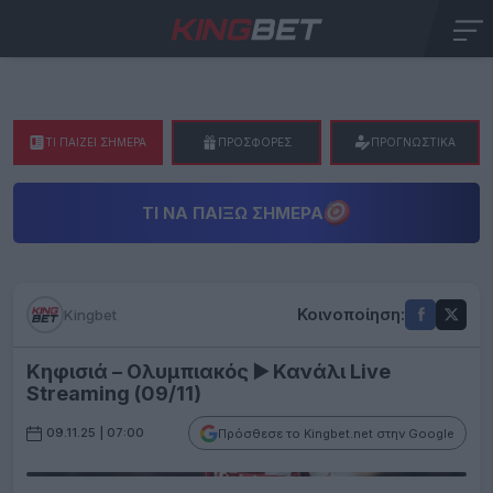
ΤΙ ΠΑΙΖΕΙ ΣΗΜΕΡΑ
ΠΡΟΣΦΟΡΕΣ
ΠΡΟΓΝΩΣΤΙΚΑ
ΤΙ ΝΑ ΠΑΊΞΩ ΣΉΜΕΡΑ
Κοινοποίηση:
Kingbet
Κηφισιά – Ολυμπιακός ▶️ Κανάλι Live
Streaming (09/11)
09.11.25 | 07:00
Πρόσθεσε το Kingbet.net στην Google