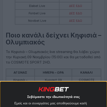
Elabet Live
ΔΕΣ ΕΔΩ
Fonbet Live
ΔΕΣ ΕΔΩ
Novibet Live
ΔΕΣ ΕΔΩ
Ποιο κανάλι δείχνει Κηφισιά –
Ολυμπιακός
Το Κηφισιά – Ολυμπιακός live streaming θα λάβει χώρα
την Κυριακή 09 Νοεμβρίου (15:00) και θα μεταδοθεί από
το COSMOTE SPORT 2HD.
ΑΓΩΝΑΣ
ΗΜΕΡΑ – ΩΡΑ
ΚΑΝΑΛΙ
Κηφισιά –
Κυριακή 09
COSMOTE
Ολυμπιακός
Νοεμβρίου
– 15
:00
SPORT 2HD
Που μπορώ να δω Κηφισιά –
Σεβόμαστε την ιδιωτικότητά σας
Εμείς και οι συνεργάτες μας αποθηκεύουμε και/ή
Ολυμπιακός live streaming