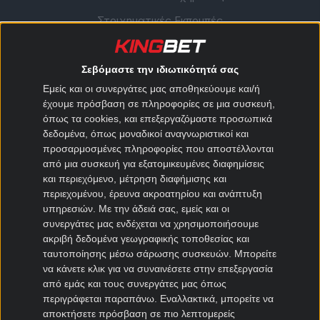
Στοιχηματικές Εκπομπές
Ειδήσεις Στοιχήματος
Θεωρία Στοιχήματος
Σεβόμαστε την ιδιωτικότητά σας
Εμείς και οι συνεργάτες μας αποθηκεύουμε και/ή
Προσφορές Στοιχηματικών
έχουμε πρόσβαση σε πληροφορίες σε μια συσκευή,
όπως τα cookies, και επεξεργαζόμαστε προσωπικά
Καλύτερες Στοιχηματικές
δεδομένα, όπως μοναδικοί αναγνωριστικοί και
προσαρμοσμένες πληροφορίες που αποστέλλονται
Stoiximan
Novibet
Superbet
Elabet
Pamestoixima.gr
από μια συσκευή για εξατομικευμένες διαφημίσεις
Bet365
N1 Casino
Winmasters
Regency Casino
Fonbet
και περιεχόμενο, μέτρηση διαφήμισης και
Interwetten
Betsson
Efbet
Bwin
SportingBet
VistaBet
Netbet
περιεχομένου, έρευνα ακροατηρίου και ανάπτυξη
υπηρεσιών.
Με την άδειά σας, εμείς και οι
συνεργάτες μας ενδέχεται να χρησιμοποιήσουμε
ακριβή δεδομένα γεωγραφικής τοποθεσίας και
Το kingbet.net είναι από τα πρώτα στοιχηματικά sites για
ταυτοποίησης μέσω σάρωσης συσκευών. Μπορείτε
στοίχημα στην Ελλάδα, με δωρεάν προγνωστικά
να κάνετε κλικ για να συναινέσετε στην επεξεργασία
ποδοσφαίρου, μπάσκετ, τένις και στοιχηματικές
από εμάς και τους συνεργάτες μας όπως
προτάσεις από τους καλύτερους tipsters. Αναλύσεις
περιγράφεται παραπάνω. Εναλλακτικά, μπορείτε να
αγώνων και αξιολόγηση όλων των στοιχηματικών
αποκτήσετε πρόσβαση σε πιο λεπτομερείς
εταιριών που δραστηριοποιούνται νόμιμα στην Ελλάδα.