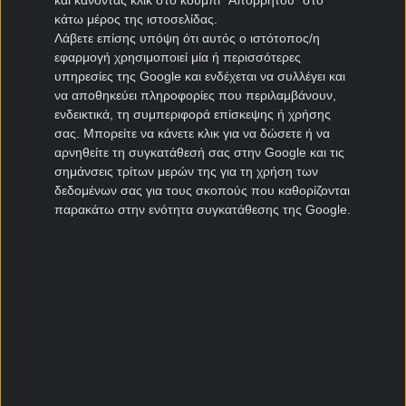
ΧΩΡΙΣ ΚΑΤΑΘΕΣΗ🍉
κάτω μέρος της ιστοσελίδας.
Λάβετε επίσης υπόψη ότι αυτός ο ιστότοπος/η
εφαρμογή χρησιμοποιεί μία ή περισσότερες
ΕΓΓΡΑΦΗ
ΑΞΙΟΛΟΓΗΣΗ
υπηρεσίες της Google και ενδέχεται να συλλέγει και
ΕΕΕΠ | 21+ | ΠΑΙΞΕ ΥΠΕΥΘΥΝΑ
να αποθηκεύει πληροφορίες που περιλαμβάνουν,
ενδεικτικά, τη συμπεριφορά επίσκεψης ή χρήσης
Κάτι νέο ήρθε και φέρνει
9.2
σας. Μπορείτε να κάνετε κλικ για να δώσετε ή να
προσφορά* καλωσορίσματος
αρνηθείτε τη συγκατάθεσή σας στην Google και τις
για όλους!
σημάνσεις τρίτων μερών της για τη χρήση των
δεδομένων σας για τους σκοπούς που καθορίζονται
ΕΓΓΡΑΦΗ
ΑΞΙΟΛΟΓΗΣΗ
παρακάτω στην ενότητα συγκατάθεσης της Google.
ΕΕΕΠ | 21+ | ΠΑΙΞΕ ΥΠΕΥΘΥΝΑ
🌌Τετραπλή ΠΡΟΣΦΟΡΑ* με
9.2
δώρα* από ΑΛΛΟΝ ΠΛΑΝΗΤΗ!
🌍
ΕΓΓΡΑΦΗ
ΑΞΙΟΛΟΓΗΣΗ
ΕΕΕΠ | 21+ | ΠΑΙΞΕ ΥΠΕΥΘΥΝΑ
🏆Σηκώνεις κούπα με
9.1