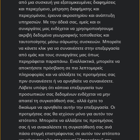
🍉
από μια συσκευή για εξατομικευμένες διαφημίσεις
και περιεχόμενο, μέτρηση διαφήμισης και
ΕΓΓΡΑΦΗ
ΑΞΙΟΛΟΓΗΣΗ
περιεχομένου, έρευνα ακροατηρίου και ανάπτυξη
υπηρεσιών.
Με την άδειά σας, εμείς και οι
ΕΕΕΠ | 21+ | ΠΑΙΞΕ ΥΠΕΥΘΥΝΑ
συνεργάτες μας ενδέχεται να χρησιμοποιήσουμε
9.5
ακριβή δεδομένα γεωγραφικής τοποθεσίας και
📢Η ΑΠΟΛΥΤΗ ΚΑΛΟΚΑΙΡΙΝΗ
ταυτοποίησης μέσω σάρωσης συσκευών. Μπορείτε
ΠΡΟΣΦΟΡΑ*😎
να κάνετε κλικ για να συναινέσετε στην επεξεργασία
από εμάς και τους συνεργάτες μας όπως
περιγράφεται παραπάνω. Εναλλακτικά, μπορείτε να
ΕΓΓΡΑΦΗ
ΑΞΙΟΛΟΓΗΣΗ
αποκτήσετε πρόσβαση σε πιο λεπτομερείς
ΕΕΕΠ | 21+ | ΠΑΙΞΕ ΥΠΕΥΘΥΝΑ
πληροφορίες και να αλλάξετε τις προτιμήσεις σας
πριν συναινέσετε ή να αρνηθείτε να συναινέσετε.
9.2
🔥ΚΑΥΤΗ προσφορά* με 600
Λάβετε υπόψη ότι κάποια επεξεργασία των
προσωπικών σας δεδομένων ενδέχεται να μην
σούπερ ΔΩΡΑ👑
απαιτεί τη συγκατάθεσή σας, αλλά έχετε το
δικαίωμα να αρνηθείτε αυτήν την επεξεργασία. Οι
ΕΓΓΡΑΦΗ
ΑΞΙΟΛΟΓΗΣΗ
προτιμήσεις σας θα ισχύουν μόνο για αυτόν τον
ιστότοπο. Μπορείτε να αλλάξετε τις προτιμήσεις
ΕΕΕΠ | 21+ | ΠΑΙΞΕ ΥΠΕΥΘΥΝΑ
σας ή να ανακαλέσετε τη συγκατάθεσή σας ανά
9.3
πάσα στιγμή επιστρέφοντας σε αυτόν τον ιστότοπο
☀️Καλοκαίρι με 710 δώρα*
και κάνοντας κλικ στο κουμπί "Απορρήτου" στο