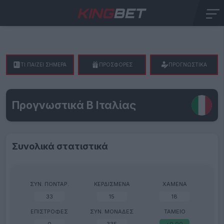
ΤΙ ΠΑΙΖΕΙ ΣΗΜΕΡΑ
ΠΡΟΣΦΟΡΕΣ
ΠΡΟΓΝΩΣΤΙΚΑ
Προγνωστικά Β Ιταλίας
Συνολικά στατιστικά
ΣΥΝ. ΠΟΝΤΑΡ.
ΚΕΡΔΙΣΜΕΝΑ
ΧΑΜΕΝΑ
33
15
18
ΕΠΙΣΤΡΟΦΕΣ
ΣΥΝ. ΜΟΝΑΔΕΣ
ΤΑΜΕΙΟ