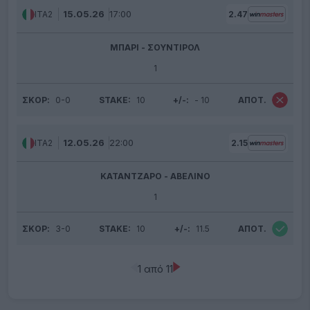
15.05.26
17:00
ΙΤΑ2
2.47
ΜΠΑΡΙ - ΣΟΥΝΤΙΡΟΛ
1
ΣΚΟΡ:
0-0
STAKE:
10
+/-:
- 10
ΑΠΟΤ.
12.05.26
22:00
ΙΤΑ2
2.15
ΚΑΤΑΝΤΖΑΡΟ - ΑΒΕΛΙΝΟ
1
ΣΚΟΡ:
3-0
STAKE:
10
+/-:
11.5
ΑΠΟΤ.
1 από 11