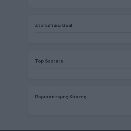
Στατιστικά Goal
Top Scorers
Περισσότερες Κάρτες