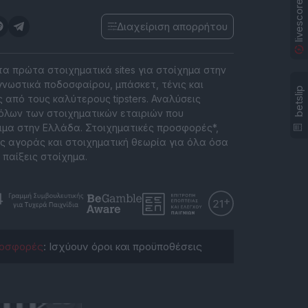
livescore
Διαχείριση απορρήτου
 τα πρώτα στοιχηματικά sites για στοίχημα στην
νωστικά ποδοσφαίρου, μπάσκετ, τένις και
betslip
 από τους καλύτερους tipsters. Αναλύσεις
όλων των στοιχηματικών εταιριών που
ιμα στην Ελλάδα. Στοιχηματικές προσφορές*,
ς αγοράς και στοιχηματική θεωρία για όλα όσα
 παίξεις στοίχημα.
οσφορές
: Ισχύουν όροι και προϋποθέσεις