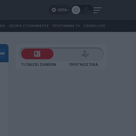
UEFA
ΙΚΑ
ΘΕΩΡΙΑ ΣΤΟΙΧΗΜΑΤΟΣ
ΠΡΟΓΡΑΜΜΑ TV
CASINO LIVE
ΤΙ ΠΑΙΖΕΙ ΣΗΜΕΡΑ
ΠΡΟΓΝΩΣΤΙΚΑ