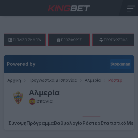
ΤΙ ΠΑΙΖΕΙ ΣΗΜΕΡΑ
ΠΡΟΣΦΟΡΕΣ
ΠΡΟΓΝΩΣΤΙΚΑ
Powered by
Αρχική
Προγνωστικά Β Ισπανίας
Αλμερία
Ρόστερ
Αλμερία
Ισπανία
Σύνοψη
Πρόγραμμα
Βαθμολογία
Ρόστερ
Στατιστικά
Μετ