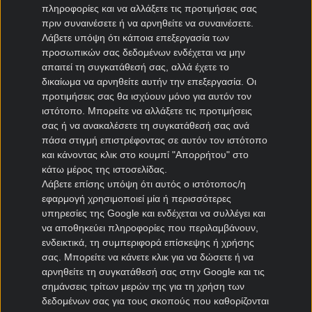
πληροφορίες και να αλλάξετε τις προτιμήσεις σας
Στοιχηματικές προσφορές*, κουπόνι ΟΠΑΠ, τα νέα της
πριν συναινέσετε ή να αρνηθείτε να συναινέσετε.
αγοράς και στοιχηματική θεωρία για όλα όσα πρέπει να
Λάβετε υπόψη ότι κάποια επεξεργασία των
γνωρίζεις πριν παίξεις στοίχημα.
προσωπικών σας δεδομένων ενδέχεται να μην
απαιτεί τη συγκατάθεσή σας, αλλά έχετε το
δικαίωμα να αρνηθείτε αυτήν την επεξεργασία. Οι
προτιμήσεις σας θα ισχύουν μόνο για αυτόν τον
ιστότοπο. Μπορείτε να αλλάξετε τις προτιμήσεις
*Για όλες τις
Προσφορές
: Ισχύουν όροι και
σας ή να ανακαλέσετε τη συγκατάθεσή σας ανά
προϋποθέσεις
πάσα στιγμή επιστρέφοντας σε αυτόν τον ιστότοπο
και κάνοντας κλικ στο κουμπί "Απορρήτου" στο
κάτω μέρος της ιστοσελίδας.
Βραβεία Kingbet
Λάβετε επίσης υπόψη ότι αυτός ο ιστότοπος/η
εφαρμογή χρησιμοποιεί μία ή περισσότερες
υπηρεσίες της Google και ενδέχεται να συλλέγει και
να αποθηκεύει πληροφορίες που περιλαμβάνουν,
ενδεικτικά, τη συμπεριφορά επίσκεψης ή χρήσης
σας. Μπορείτε να κάνετε κλικ για να δώσετε ή να
αρνηθείτε τη συγκατάθεσή σας στην Google και τις
σημάνσεις τρίτων μερών της για τη χρήση των
δεδομένων σας για τους σκοπούς που καθορίζονται