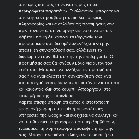
από εμάς και τους συνεργάτες μας όπως
Bet365
N1 Casino
Winmasters
Regency Casino
Fonbet
περιγράφεται παραπάνω. Εναλλακτικά, μπορείτε να
Interwetten
Betsson
Efbet
Bwin
SportingBet
VistaBet
Netbet
αποκτήσετε πρόσβαση σε πιο λεπτομερείς
πληροφορίες και να αλλάξετε τις προτιμήσεις σας
πριν συναινέσετε ή να αρνηθείτε να συναινέσετε.
Το kingbet.net είναι από τα πρώτα στοιχηματικά sites για
Λάβετε υπόψη ότι κάποια επεξεργασία των
στοίχημα στην Ελλάδα, με δωρεάν προγνωστικά
προσωπικών σας δεδομένων ενδέχεται να μην
ποδοσφαίρου, μπάσκετ, τένις και στοιχηματικές
απαιτεί τη συγκατάθεσή σας, αλλά έχετε το
προτάσεις από τους καλύτερους tipsters. Αναλύσεις
δικαίωμα να αρνηθείτε αυτήν την επεξεργασία. Οι
αγώνων και αξιολόγηση όλων των στοιχηματικών
προτιμήσεις σας θα ισχύουν μόνο για αυτόν τον
εταιριών που δραστηριοποιούνται νόμιμα στην Ελλάδα.
ιστότοπο. Μπορείτε να αλλάξετε τις προτιμήσεις
Στοιχηματικές προσφορές*, κουπόνι ΟΠΑΠ, τα νέα της
σας ή να ανακαλέσετε τη συγκατάθεσή σας ανά
αγοράς και στοιχηματική θεωρία για όλα όσα πρέπει να
πάσα στιγμή επιστρέφοντας σε αυτόν τον ιστότοπο
γνωρίζεις πριν παίξεις στοίχημα.
και κάνοντας κλικ στο κουμπί "Απορρήτου" στο
κάτω μέρος της ιστοσελίδας.
Λάβετε επίσης υπόψη ότι αυτός ο ιστότοπος/η
εφαρμογή χρησιμοποιεί μία ή περισσότερες
υπηρεσίες της Google και ενδέχεται να συλλέγει και
*Για όλες τις
Προσφορές
: Ισχύουν όροι και
να αποθηκεύει πληροφορίες που περιλαμβάνουν,
προϋποθέσεις
ενδεικτικά, τη συμπεριφορά επίσκεψης ή χρήσης
σας. Μπορείτε να κάνετε κλικ για να δώσετε ή να