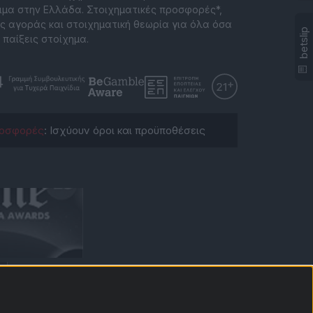
ιμα στην Ελλάδα. Στοιχηματικές προσφορές*,
ς αγοράς και στοιχηματική θεωρία για όλα όσα
betslip
 παίξεις στοίχημα.
οσφορές
: Ισχύουν όροι και προϋποθέσεις