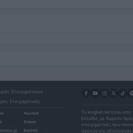
ρές Στοιχηματικών
ρες Στοιχηματικές
Το kingbet.net είναι από
an
Novibet
Ελλάδα, με δωρεάν προγ
t
Elabet
στοιχηματικές προτάσεις
ixima.gr
Bet365
αγώνων και αξιολόγηση 