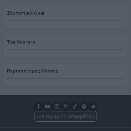
Στατιστικά Goal
Top Scorers
Περισσότερες Κάρτες
Διαχείριση απορρήτου