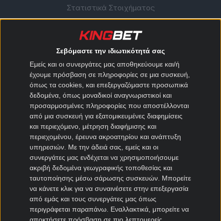
Στατιστικά Στοιχήματος
Στοιχηματικές Εκπομπές
Ειδήσεις Στοιχήματος
Σεβόμαστε την ιδιωτικότητά σας
Θεωρία Στοιχήματος
Εμείς και οι συνεργάτες μας αποθηκεύουμε και/ή
έχουμε πρόσβαση σε πληροφορίες σε μια συσκευή,
Προσφορές Στοιχηματικών
όπως τα cookies, και επεξεργαζόμαστε προσωπικά
δεδομένα, όπως μοναδικοί αναγνωριστικοί και
Καλύτερες Στοιχηματικές
προσαρμοσμένες πληροφορίες που αποστέλλονται
από μια συσκευή για εξατομικευμένες διαφημίσεις
Stoiximan
Novibet
Superbet
Elabet
Pamestoixima.gr
και περιεχόμενο, μέτρηση διαφήμισης και
Bet365
N1 Casino
Winmasters
Regency Casino
Fonbet
περιεχομένου, έρευνα ακροατηρίου και ανάπτυξη
Interwetten
Betsson
Efbet
Bwin
SportingBet
VistaBet
Netbet
υπηρεσιών.
Με την άδειά σας, εμείς και οι
συνεργάτες μας ενδέχεται να χρησιμοποιήσουμε
ακριβή δεδομένα γεωγραφικής τοποθεσίας και
Το kingbet.net είναι από τα πρώτα στοιχηματικά sites για
ταυτοποίησης μέσω σάρωσης συσκευών. Μπορείτε
στοίχημα στην Ελλάδα, με δωρεάν προγνωστικά
να κάνετε κλικ για να συναινέσετε στην επεξεργασία
ποδοσφαίρου, μπάσκετ, τένις και στοιχηματικές
από εμάς και τους συνεργάτες μας όπως
προτάσεις από τους καλύτερους tipsters. Αναλύσεις
περιγράφεται παραπάνω. Εναλλακτικά, μπορείτε να
αγώνων και αξιολόγηση όλων των στοιχηματικών
αποκτήσετε πρόσβαση σε πιο λεπτομερείς