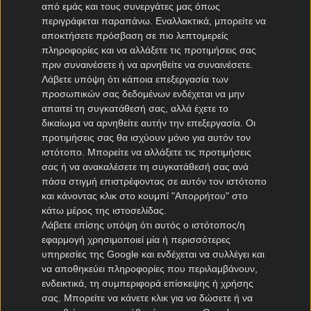
Bet365
N1 Casino
Winmasters
Regency Casino
Fonbet
από εμάς και τους συνεργάτες μας όπως
Interwetten
Betsson
Efbet
Bwin
SportingBet
VistaBet
Netbet
περιγράφεται παραπάνω. Εναλλακτικά, μπορείτε να
αποκτήσετε πρόσβαση σε πιο λεπτομερείς
πληροφορίες και να αλλάξετε τις προτιμήσεις σας
Το kingbet.net είναι από τα πρώτα στοιχηματικά sites για
πριν συναινέσετε ή να αρνηθείτε να συναινέσετε.
στοίχημα στην Ελλάδα, με δωρεάν προγνωστικά
Λάβετε υπόψη ότι κάποια επεξεργασία των
ποδοσφαίρου, μπάσκετ, τένις και στοιχηματικές
προσωπικών σας δεδομένων ενδέχεται να μην
προτάσεις από τους καλύτερους tipsters. Αναλύσεις
απαιτεί τη συγκατάθεσή σας, αλλά έχετε το
αγώνων και αξιολόγηση όλων των στοιχηματικών
δικαίωμα να αρνηθείτε αυτήν την επεξεργασία. Οι
εταιριών που δραστηριοποιούνται νόμιμα στην Ελλάδα.
προτιμήσεις σας θα ισχύουν μόνο για αυτόν τον
Στοιχηματικές προσφορές*, κουπόνι ΟΠΑΠ, τα νέα της
ιστότοπο. Μπορείτε να αλλάξετε τις προτιμήσεις
αγοράς και στοιχηματική θεωρία για όλα όσα πρέπει να
σας ή να ανακαλέσετε τη συγκατάθεσή σας ανά
γνωρίζεις πριν παίξεις στοίχημα.
πάσα στιγμή επιστρέφοντας σε αυτόν τον ιστότοπο
και κάνοντας κλικ στο κουμπί "Απορρήτου" στο
κάτω μέρος της ιστοσελίδας.
Λάβετε επίσης υπόψη ότι αυτός ο ιστότοπος/η
εφαρμογή χρησιμοποιεί μία ή περισσότερες
*Για όλες τις
Προσφορές
: Ισχύουν όροι και
υπηρεσίες της Google και ενδέχεται να συλλέγει και
προϋποθέσεις
να αποθηκεύει πληροφορίες που περιλαμβάνουν,
ενδεικτικά, τη συμπεριφορά επίσκεψης ή χρήσης
σας. Μπορείτε να κάνετε κλικ για να δώσετε ή να