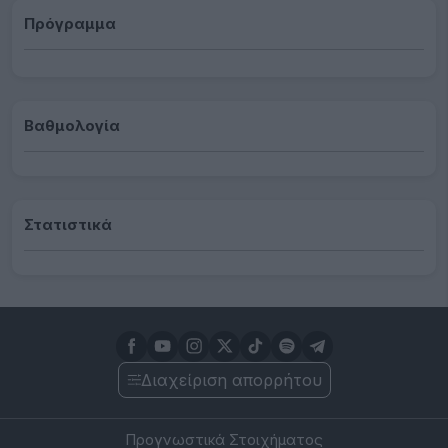
Πρόγραμμα
Βαθμολογία
Στατιστικά
Διαχείριση απορρήτου
Προγνωστικά Στοιχήματος