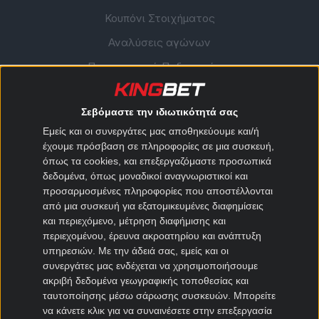
Κουπόνι Στοιχήματος
Αναλύσεις αγώνων
Προγνωστικά Ποδοσφαίρου
Προγνωστικά Μπάσκετ
Σεβόμαστε την ιδιωτικότητά σας
Αγώνες σήμερα
Εμείς και οι συνεργάτες μας αποθηκεύουμε και/ή
Στατιστικά Στοιχήματος
έχουμε πρόσβαση σε πληροφορίες σε μια συσκευή,
όπως τα cookies, και επεξεργαζόμαστε προσωπικά
Στοιχηματικές Εκπομπές
δεδομένα, όπως μοναδικοί αναγνωριστικοί και
Ειδήσεις Στοιχήματος
προσαρμοσμένες πληροφορίες που αποστέλλονται
από μια συσκευή για εξατομικευμένες διαφημίσεις
Θεωρία Στοιχήματος
και περιεχόμενο, μέτρηση διαφήμισης και
περιεχομένου, έρευνα ακροατηρίου και ανάπτυξη
Προσφορές Στοιχηματικών
υπηρεσιών.
Με την άδειά σας, εμείς και οι
συνεργάτες μας ενδέχεται να χρησιμοποιήσουμε
Καλύτερες Στοιχηματικές
ακριβή δεδομένα γεωγραφικής τοποθεσίας και
ταυτοποίησης μέσω σάρωσης συσκευών. Μπορείτε
Stoiximan
Novibet
Superbet
Elabet
Pamestoixima.gr
να κάνετε κλικ για να συναινέσετε στην επεξεργασία