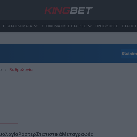
ΠΡΩΤΑΘΛΗΜΑΤΑ
ΣΤΟΙΧΗΜΑΤΙΚΕΣ ΕΤΑΙΡΙΕΣ
ΠΡΟΣΦΟΡΕΣ
ΣΤΑΤΙΣΤ
e
Βαθμολογία
μολογία
Ρόστερ
Στατιστικά
Μεταγραφές