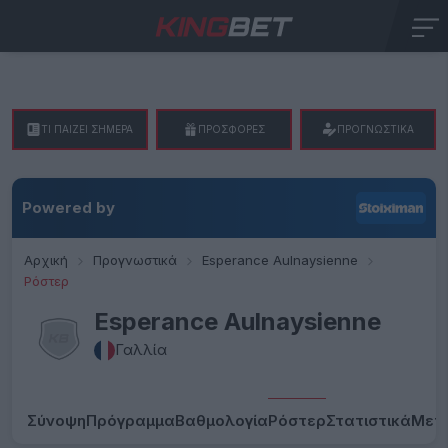
ΤΙ ΠΑΙΖΕΙ ΣΗΜΕΡΑ
ΠΡΟΣΦΟΡΕΣ
ΠΡΟΓΝΩΣΤΙΚΑ
Powered by
Αρχική
Προγνωστικά
Esperance Aulnaysienne
Ρόστερ
Esperance Aulnaysienne
Γαλλία
Σύνοψη
Πρόγραμμα
Βαθμολογία
Ρόστερ
Στατιστικά
Μετ