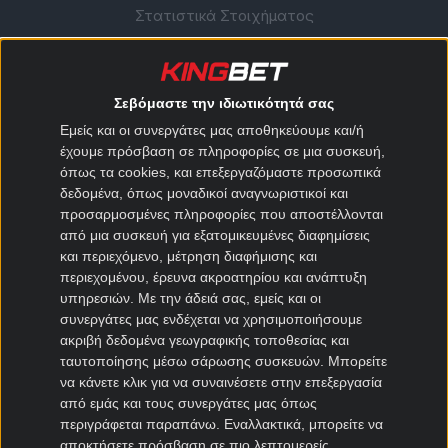
Στατιστικά Στοιχήματος
Στοιχηματικές Εκπομπές
Ειδήσεις Στοιχήματος
Σεβόμαστε την ιδιωτικότητά σας
Θεωρία Στοιχήματος
Εμείς και οι συνεργάτες μας αποθηκεύουμε και/ή
έχουμε πρόσβαση σε πληροφορίες σε μια συσκευή,
Προσφορές Στοιχηματικών
όπως τα cookies, και επεξεργαζόμαστε προσωπικά
δεδομένα, όπως μοναδικοί αναγνωριστικοί και
Καλύτερες Στοιχηματικές
προσαρμοσμένες πληροφορίες που αποστέλλονται
από μια συσκευή για εξατομικευμένες διαφημίσεις
Stoiximan
Novibet
Superbet
Elabet
Pamestoixima.gr
και περιεχόμενο, μέτρηση διαφήμισης και
Bet365
N1 Casino
Winmasters
Regency Casino
Fonbet
περιεχομένου, έρευνα ακροατηρίου και ανάπτυξη
Interwetten
Betsson
Efbet
Bwin
SportingBet
VistaBet
Netbet
υπηρεσιών.
Με την άδειά σας, εμείς και οι
συνεργάτες μας ενδέχεται να χρησιμοποιήσουμε
ακριβή δεδομένα γεωγραφικής τοποθεσίας και
Το kingbet.net είναι από τα πρώτα στοιχηματικά sites για
ταυτοποίησης μέσω σάρωσης συσκευών. Μπορείτε
στοίχημα στην Ελλάδα, με δωρεάν προγνωστικά
να κάνετε κλικ για να συναινέσετε στην επεξεργασία
ποδοσφαίρου, μπάσκετ, τένις και στοιχηματικές
από εμάς και τους συνεργάτες μας όπως
προτάσεις από τους καλύτερους tipsters. Αναλύσεις
περιγράφεται παραπάνω. Εναλλακτικά, μπορείτε να
αγώνων και αξιολόγηση όλων των στοιχηματικών
αποκτήσετε πρόσβαση σε πιο λεπτομερείς