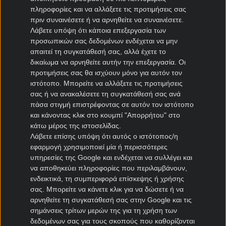
εταιριών που δραστηριοποιούνται νόμιμα στην Ελλάδα.
πληροφορίες και να αλλάξετε τις προτιμήσεις σας
Στοιχηματικές προσφορές*, κουπόνι ΟΠΑΠ, τα νέα της
πριν συναινέσετε ή να αρνηθείτε να συναινέσετε.
αγοράς και στοιχηματική θεωρία για όλα όσα πρέπει να
Λάβετε υπόψη ότι κάποια επεξεργασία των
γνωρίζεις πριν παίξεις στοίχημα.
προσωπικών σας δεδομένων ενδέχεται να μην
απαιτεί τη συγκατάθεσή σας, αλλά έχετε το
δικαίωμα να αρνηθείτε αυτήν την επεξεργασία. Οι
προτιμήσεις σας θα ισχύουν μόνο για αυτόν τον
ιστότοπο. Μπορείτε να αλλάξετε τις προτιμήσεις
*Για όλες τις
Προσφορές
: Ισχύουν όροι και
σας ή να ανακαλέσετε τη συγκατάθεσή σας ανά
προϋποθέσεις
πάσα στιγμή επιστρέφοντας σε αυτόν τον ιστότοπο
και κάνοντας κλικ στο κουμπί "Απορρήτου" στο
κάτω μέρος της ιστοσελίδας.
Βραβεία Kingbet
Λάβετε επίσης υπόψη ότι αυτός ο ιστότοπος/η
εφαρμογή χρησιμοποιεί μία ή περισσότερες
υπηρεσίες της Google και ενδέχεται να συλλέγει και
να αποθηκεύει πληροφορίες που περιλαμβάνουν,
ενδεικτικά, τη συμπεριφορά επίσκεψης ή χρήσης
σας. Μπορείτε να κάνετε κλικ για να δώσετε ή να
αρνηθείτε τη συγκατάθεσή σας στην Google και τις
σημάνσεις τρίτων μερών της για τη χρήση των
δεδομένων σας για τους σκοπούς που καθορίζονται