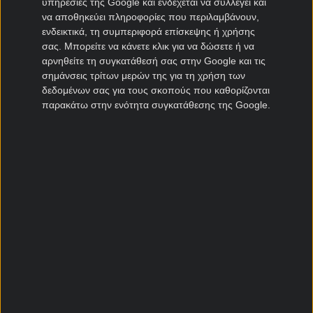
υπηρεσίες της Google και ενδέχεται να συλλέγει και
αγώνων και αξιολόγηση όλων των στοιχηματικών
να αποθηκεύει πληροφορίες που περιλαμβάνουν,
εταιριών που δραστηριοποιούνται νόμιμα στην Ελλάδα.
ενδεικτικά, τη συμπεριφορά επίσκεψης ή χρήσης
Στοιχηματικές προσφορές*, κουπόνι ΟΠΑΠ, τα νέα της
σας. Μπορείτε να κάνετε κλικ για να δώσετε ή να
αγοράς και στοιχηματική θεωρία για όλα όσα πρέπει να
αρνηθείτε τη συγκατάθεσή σας στην Google και τις
γνωρίζεις πριν παίξεις στοίχημα.
σημάνσεις τρίτων μερών της για τη χρήση των
δεδομένων σας για τους σκοπούς που καθορίζονται
παρακάτω στην ενότητα συγκατάθεσης της Google.
*Για όλες τις
Προσφορές
: Ισχύουν όροι και
προϋποθέσεις
Βραβεία Kingbet