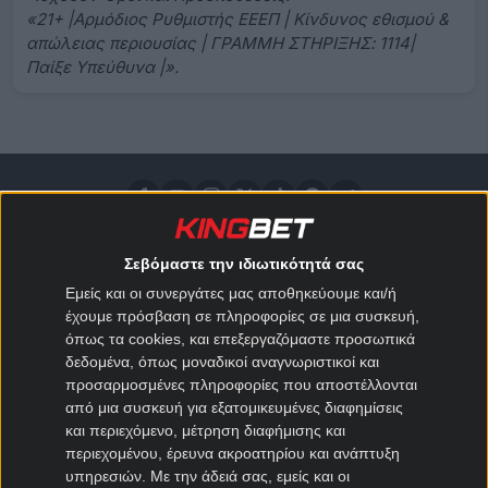
«21+ |Αρμόδιος Ρυθμιστής ΕΕΕΠ | Κίνδυνος εθισμού &
απώλειας περιουσίας | ΓΡΑΜΜΗ ΣΤΗΡΙΞΗΣ: 1114|
Παίξε Υπεύθυνα |».
Διαχείριση απορρήτου
Σεβόμαστε την ιδιωτικότητά σας
Εμείς και οι συνεργάτες μας αποθηκεύουμε και/ή
Προγνωστικά Στοιχήματος
έχουμε πρόσβαση σε πληροφορίες σε μια συσκευή,
Κουπόνι Στοιχήματος
όπως τα cookies, και επεξεργαζόμαστε προσωπικά
δεδομένα, όπως μοναδικοί αναγνωριστικοί και
Αναλύσεις αγώνων
προσαρμοσμένες πληροφορίες που αποστέλλονται
από μια συσκευή για εξατομικευμένες διαφημίσεις
Προγνωστικά Ποδοσφαίρου
και περιεχόμενο, μέτρηση διαφήμισης και
Προγνωστικά Μπάσκετ
περιεχομένου, έρευνα ακροατηρίου και ανάπτυξη
υπηρεσιών.
Με την άδειά σας, εμείς και οι
Αγώνες σήμερα