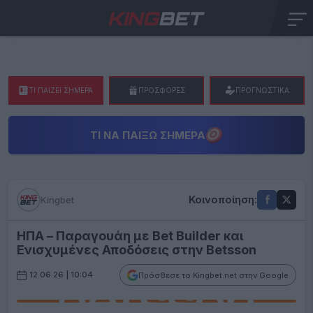
ΤΙ ΠΑΙΖΕΙ ΣΗΜΕΡΑ
ΠΡΟΣΦΟΡΕΣ
ΠΡΟΓΝΩΣΤΙΚΑ
ΤΙ ΝΑ ΠΑΊΞΩ ΣΉΜΕΡΑ
Κοινοποίηση:
Kingbet
ΗΠΑ – Παραγουάη με Bet Builder και
Ενισχυμένες Αποδόσεις στην Betsson
12.06.26 | 10:04
Πρόσθεσε το Kingbet.net στην Google