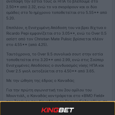
ανέπαφη την εστία τους οι ΗΠΑ το βλέπουμε στο
2.50** από 2.32, ενώ το να σκοράρουν και οι δύο
ομάδες στο 1ο ημίχρονο τοποθετείται στο 5.55** από
5.20.
Επιπλέον, η Ενισχυμένη Απόδοση του να βρει δίχτυα ο
Ricardo Pepi εμφανίζεται στο 3.05**, ενώ το Over 0.5
ασίστ από τον Christian Mate Pulisic βρίσκεται πλέον
στο 4.55** (από 4.25).
Ταυτόχρονα, το Over 9.5 συνολικά σουτ στην εστία
τοποθετείται στο 3.20** από 2.99, ενώ στις Σούπερ
Ενισχυμένες Αποδόσεις ο συνδυασμός νίκης ΗΠΑ και
Over 2.5 γκολ εκτοξεύεται στο 4.50** από 3.65.
Με την ώθηση της έδρας ο Καναδάς
Για την πρώτη αγωνιστική του 2ου ομίλου του
Μουντιάλ, ο Καναδάς κοντράρεται στο «BMO Field»
του Τορόντο του Καναδά με τη Βοσνία/Ερζεγοβίνη, σε
έναν όμιλο που μετέχουν επίσης οι Κατάρ και Ελβετία.