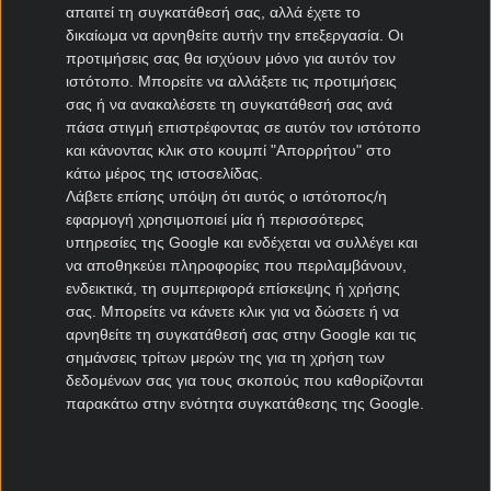
απαιτεί τη συγκατάθεσή σας, αλλά έχετε το
στο 4.15** από 3.90.
δικαίωμα να αρνηθείτε αυτήν την επεξεργασία. Οι
προτιμήσεις σας θα ισχύουν μόνο για αυτόν τον
Ακόμη, το να είναι πρώτος σκόρερ ο Promise David του
ιστότοπο. Μπορείτε να αλλάξετε τις προτιμήσεις
Καναδά ανέρχεται στο 4.95** από 4.50, την ώρα που
σας ή να ανακαλέσετε τη συγκατάθεσή σας ανά
το ακριβές σκορ 1-1 πάει στο 7.05** από 6.60. Ο
πάσα στιγμή επιστρέφοντας σε αυτόν τον ιστότοπο
συνδυασμός νίκη Καναδά και Over 2.5 γκολ ανέρχεται
και κάνοντας κλικ στο κουμπί "Απορρήτου" στο
στο 3.65** με την Ενισχυμένη Απόδοση της Betsson.
κάτω μέρος της ιστοσελίδας.
Λάβετε επίσης υπόψη ότι αυτός ο ιστότοπος/η
Συμβαδίζοντας με τις τεχνολογικές εξελίξεις, η
εφαρμογή χρησιμοποιεί μία ή περισσότερες
Betsson προσφέρει και Πληροφορίες AI για τα ματς
υπηρεσίες της Google και ενδέχεται να συλλέγει και
των μεγάλων ποδοσφαιρικών διοργανώσεων, όπως οι
να αποθηκεύει πληροφορίες που περιλαμβάνουν,
Super League, Premier League, Bundesliga, La Liga, Serie
ενδεικτικά, τη συμπεριφορά επίσκεψης ή χρήσης
A, Ligue 1, Super Lig και Primeira Liga, καθώς και στις
σας. Μπορείτε να κάνετε κλικ για να δώσετε ή να
διοργανώσεις της UEFA, Champions League, Europa
αρνηθείτε τη συγκατάθεσή σας στην Google και τις
League και Conference League.
σημάνσεις τρίτων μερών της για τη χρήση των
δεδομένων σας για τους σκοπούς που καθορίζονται
Παράλληλα, στην Betsson είναι πλέον διαθέσιμο και
παρακάτω στην ενότητα συγκατάθεσης της Google.
το Golden Sub. Αν ο παίκτης που έχεις επιλέξει
αντικατασταθεί κατά τη διάρκεια του ματς, τότε
εκείνος που περνάει ως αλλαγή παίρνει τη θέση του
στο στοίχημά σου. Αναζήτησε τη σήμανση «Golden