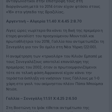
ανταγωνιστικοί στην επιστροφή τους στη
διοργάνωση μετά το 2014 όταν είχαν φτάσει στους
«16» στα γήπεδα της Βραζιλίας.
Αργεντινή – Αλγερία 1:1.40 X:4.45 2:8.70
Λίγες ώρες νωρίτερα θα κάνει τη δική της πρεμιέρα η
έτερη φιναλίστ του προηγούμενου Μουντιάλ και
πρωταθλήτρια του 2018, Γαλλία που αντιμετωπίζει τη
Σενεγάλη για τον 9ο όμιλο στη Νέα Υόρκη (22:00).
Η αναμέτρηση των «τρικολόρ» του Κιλιάν Εμπαπέ με
τους Σενεγαλέζους αποτελεί επανάληψη της
πρεμιέρας του 2002, όταν οι πρωτοεμφανιζόμενοι
τότε σε τελική φάση Αφρικανοί είχαν κάνει την
τεράστια έκπληξη να νικήσουν τους Γάλλους με 1-0
χάρη στο γκολ του αείμνηστου πλέον Πάπα Μπούμπα
Ντιόπ.
Γαλλία – Σενεγάλη 1:1.51 X:4.25 2:6.50
Στη Βοστώνη το Ιράκ τίθεται αντιμέτωπο της