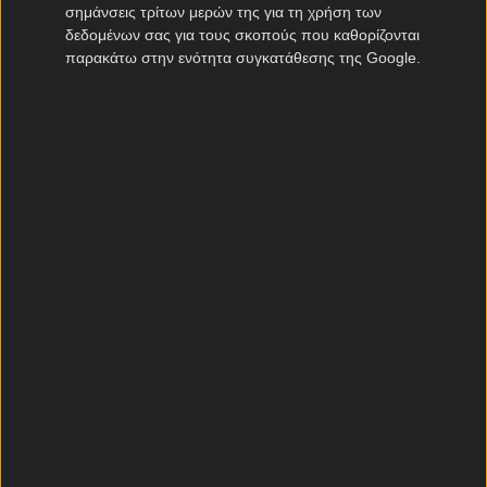
σημάνσεις τρίτων μερών της για τη χρήση των
δεδομένων σας για τους σκοπούς που καθορίζονται
Διαχείριση απορρήτου
παρακάτω στην ενότητα συγκατάθεσης της Google.
Προγνωστικά Στοιχήματος
Κουπόνι Στοιχήματος
Αναλύσεις αγώνων
Προγνωστικά Ποδοσφαίρου
Προγνωστικά Μπάσκετ
Αγώνες σήμερα
Στατιστικά Στοιχήματος
Στοιχηματικές Εκπομπές
Ειδήσεις Στοιχήματος
Θεωρία Στοιχήματος