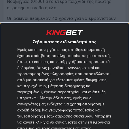
Νορβηγίας (01:00) στο έτερο παιχνίδι της πρώτης
στροφής στον 9ο όμιλο.
Οι Ιρακινοί περίμεναν 40 χρόνια για να εμφανιστούν
ξανά σε τελική φάση, όταν στο Μεξικό κατέγραψαν τη
μοναδική συμμετοχή τους, ενώ η παρέα του Χάαλαντ
επιστρέφει αντίστοιχα έπειτα από 28 χρόνια, όταν
Σεβόμαστε την ιδιωτικότητά σας
στα γήπεδα της Γαλλίας είχε φτάσει στη φάση των
Εμείς και οι συνεργάτες μας αποθηκεύουμε και/ή
«16».
έχουμε πρόσβαση σε πληροφορίες σε μια συσκευή,
Ιράκ – Νορβηγία 1:14.50 X:6.70 2:1.20
όπως τα cookies, και επεξεργαζόμαστε προσωπικά
δεδομένα, όπως μοναδικοί αναγνωριστικοί και
Στο Σαν Φρανσίσκο κλείνει η πρώτη αγωνιστική στον
προσαρμοσμένες πληροφορίες που αποστέλλονται
10ο όμιλο ανάμεσα σε Αυστρία και Ιορδανία (07:00).
από μια συσκευή για εξατομικευμένες διαφημίσεις
Οι Αυστριακοί του Ραλφ Ράνγκνικ επιστρέφουν σε
και περιεχόμενο, μέτρηση διαφήμισης και
Παγκόσμιο Κύπελλο μετά το 1998 με φιλοδοξία να
περιεχομένου, έρευνα ακροατηρίου και ανάπτυξη
προχωρήσουν όσο πιο μακριά γίνεται χάρη στην
υπηρεσιών.
Με την άδειά σας, εμείς και οι
εξαιρετικά ταλαντούχα γενιά τους, την ώρα που η
συνεργάτες μας ενδέχεται να χρησιμοποιήσουμε
Ιορδανία είναι εκ των πρωτάρηδων που
ακριβή δεδομένα γεωγραφικής τοποθεσίας και
επωφελήθηκαν της επέκτασης του αριθμού των
ταυτοποίησης μέσω σάρωσης συσκευών. Μπορείτε
ομάδων και θέλει να προκαλέσει εκπλήξεις.
να κάνετε κλικ για να συναινέσετε στην επεξεργασία
από εμάς και τους συνεργάτες μας όπως