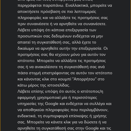
Αυστρία – Ιορδανία 1:1.36 X:5.10 2:8.30
περιγράφεται παραπάνω. Εναλλακτικά, μπορείτε να
αποκτήσετε πρόσβαση σε πιο λεπτομερείς
Τα μέλη της
Novibet
μπορούν καθημερινά να βρουν
πληροφορίες και να αλλάξετε τις προτιμήσεις σας
προσφορές* για τα μεγάλα παιχνίδια
και κορυφαίο
πριν συναινέσετε ή να αρνηθείτε να συναινέσετε.
πρόγραμμα ανταμοιβής*.
Λάβετε υπόψη ότι κάποια επεξεργασία των
προσωπικών σας δεδομένων ενδέχεται να μην
Αυτό που θες από το παιχνίδι σου
και στο Παγκόσμιο
απαιτεί τη συγκατάθεσή σας, αλλά έχετε το
Κύπελλο
δικαίωμα να αρνηθείτε αυτήν την επεξεργασία. Οι
προτιμήσεις σας θα ισχύουν μόνο για αυτόν τον
*ΙΣΧΥΟΥΝ ΟΡΟΙ & ΠΡΟΫΠΟΘΕΣΕΙΣ ΔΙΑΘΕΣΙΜΟΙ ΣΤΟ
ιστότοπο. Μπορείτε να αλλάξετε τις προτιμήσεις
NOVIBET.GR/INFO/OROI
σας ή να ανακαλέσετε τη συγκατάθεσή σας ανά
ΟΙ ΑΠΟΔΟΣΕΙΣ ΕΝΔΕΧΕΤΑΙ ΝΑ ΤΡΟΠΟΠΟΙΗΘΟΥΝ ΑΝΑ
πάσα στιγμή επιστρέφοντας σε αυτόν τον ιστότοπο
ΠΑΣΑ ΣΤΙΓΜΗ
και κάνοντας κλικ στο κουμπί "Απορρήτου" στο
21+ | ΑΡΜΟΔΙΟΣ ΡΥΘΜΙΣΤΗΣ ΕΕΕΠ | ΚΙΝΔΥΝΟΣ
κάτω μέρος της ιστοσελίδας.
ΕΘΙΣΜΟΥ & ΑΠΩΛΕΙΑΣ ΠΕΡΙΟΥΣΙΑΣ | ΕΟΠΑΕ – ΓΡΑΜΜΗ
Λάβετε επίσης υπόψη ότι αυτός ο ιστότοπος/η
ΣΥΜΒΟΥΛΕΥΤΙΚΗΣ: 1114 | ΠΑΙΞΕ ΥΠΕΥΘΥΝΑ.
εφαρμογή χρησιμοποιεί μία ή περισσότερες
υπηρεσίες της Google και ενδέχεται να συλλέγει και
να αποθηκεύει πληροφορίες που περιλαμβάνουν,
ενδεικτικά, τη συμπεριφορά επίσκεψης ή χρήσης
σας. Μπορείτε να κάνετε κλικ για να δώσετε ή να
αρνηθείτε τη συγκατάθεσή σας στην Google και τις