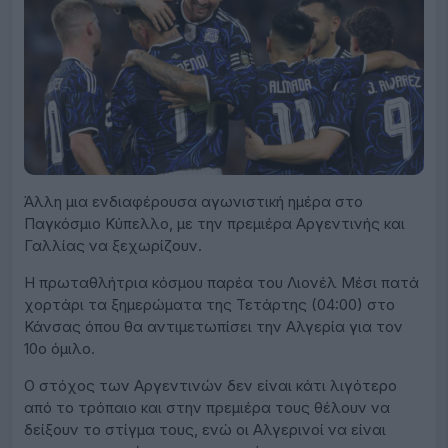
Messi and teammates celebrate after scoring the teams third
goal during a friendly football match between Argentina and
Zambia at La Bombonera stadium in Buenos Aires on March 31,
2026. BUENOS AIRES ARGENTINA *** Argentina s defender
Nicolas Otamendi wiht forward Lionel Messi and teammates
celebrate after scoring the teams third goal during a friendly
football match between Argentina and Zambia at La Bombonera
stadium in Buenos Aires on March 31, 2026 BUENOS AIRES
ARGENTINA Copyright: xALEJANDROxPAGNIx
Άλλη μια ενδιαφέρουσα αγωνιστική ημέρα στο
Παγκόσμιο Κύπελλο, με την πρεμιέρα Αργεντινής και
Γαλλίας να ξεχωρίζουν.
Η πρωταθλήτρια κόσμου παρέα του Λιονέλ Μέσι πατά
χορτάρι τα ξημερώματα της Τετάρτης (04:00) στο
Κάνσας όπου θα αντιμετωπίσει την Αλγερία για τον
10ο όμιλο.
Ο στόχος των Αργεντινών δεν είναι κάτι λιγότερο
από το τρόπαιο και στην πρεμιέρα τους θέλουν να
δείξουν το στίγμα τους, ενώ οι Αλγερινοί να είναι