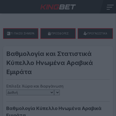
ΤΙ ΠΑΙΖΕΙ ΣΗΜΕΡΑ
ΠΡΟΣΦΟΡΕΣ
ΠΡΟΓΝΩΣΤΙΚΑ
Βαθμολογία και Στατιστικά
Κύπελλο Ηνωμένα Αραβικά
Εμιράτα
Επίλεξε Χώρα και διοργάνωση
Βαθμολογία Κύπελλο Ηνωμένα Αραβικά
Εμιράτα