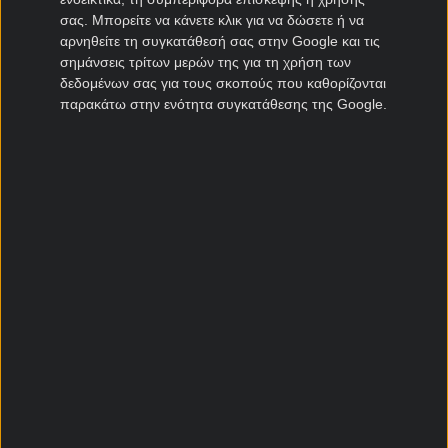
σας. Μπορείτε να κάνετε κλικ για να δώσετε ή να
9.5
αρνηθείτε τη συγκατάθεσή σας στην Google και τις
📢Σπέσιαλ ΠΡΟΣΦΟΡΑ* με 205
σημάνσεις τρίτων μερών της για τη χρήση των
δώρα* ΧΩΡΙΣ ΚΑΤΑΘΕΣΗ✅
δεδομένων σας για τους σκοπούς που καθορίζονται
παρακάτω στην ενότητα συγκατάθεσης της Google.
ΕΓΓΡΑΦΗ
ΑΞΙΟΛΟΓΗΣΗ
ΕΕΕΠ | 21+ | ΠΑΙΞΕ ΥΠΕΥΘΥΝΑ
9.5
🌞Καλοκαιρινή Διάθεση και 5120
Δώρα* ΧΩΡΙΣ ΚΑΤΑΘΕΣΗ🍉
ΕΓΓΡΑΦΗ
ΑΞΙΟΛΟΓΗΣΗ
ΕΕΕΠ | 21+ | ΠΑΙΞΕ ΥΠΕΥΘΥΝΑ
9.5
📢Η ΑΠΟΛΥΤΗ ΚΑΛΟΚΑΙΡΙΝΗ
ΠΡΟΣΦΟΡΑ*😎
ΕΓΓΡΑΦΗ
ΑΞΙΟΛΟΓΗΣΗ