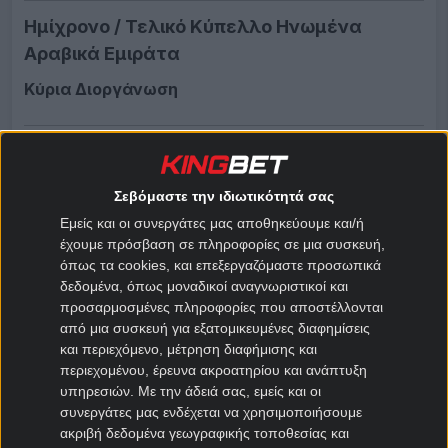
Ημίχρονο / Τελικό Κύπελλο Ηνωμένα
Αραβικά Εμιράτα
Κύρια Διοργάνωση
Περισσότερες κάρτες Κύπελλο Ηνωμένα
Αραβικά Εμιράτα
Σεβόμαστε την ιδιωτικότητά σας
Κύρια Διοργάνωση
Εμείς και οι συνεργάτες μας αποθηκεύουμε και/ή
έχουμε πρόσβαση σε πληροφορίες σε μια συσκευή,
όπως τα cookies, και επεξεργαζόμαστε προσωπικά
Σερί Κύπελλο Ηνωμένα Αραβικά Εμιράτα
δεδομένα, όπως μοναδικοί αναγνωριστικοί και
προσαρμοσμένες πληροφορίες που αποστέλλονται
Κύρια Διοργάνωση
από μια συσκευή για εξατομικευμένες διαφημίσεις
και περιεχόμενο, μέτρηση διαφήμισης και
περιεχομένου, έρευνα ακροατηρίου και ανάπτυξη
υπηρεσιών.
Με την άδειά σας, εμείς και οι
Στοιχηματικές Εταιρίες
συνεργάτες μας ενδέχεται να χρησιμοποιήσουμε
ακριβή δεδομένα γεωγραφικής τοποθεσίας και