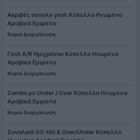
Ακριβές σύνολο γκολ Κύπελλο Ηνωμένα
Αραβικά Εμιράτα
Κύρια Διοργάνωση
Γκολ A/Β Ημιχρόνου Κύπελλο Ηνωμένα
Αραβικά Εμιράτα
Κύρια Διοργάνωση
Combo με Under / Over Κύπελλο Ηνωμένα
Αραβικά Εμιράτα
Κύρια Διοργάνωση
Συνολικά GG-NG & Over/Under Κύπελλο