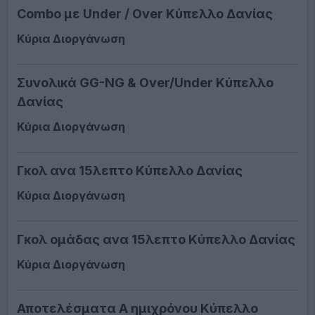
Combo με Under / Over Κύπελλο Δανίας
Κύρια Διοργάνωση
Συνολικά GG-NG & Over/Under Κύπελλο
Δανίας
Κύρια Διοργάνωση
Γκολ ανα 15λεπτο Κύπελλο Δανίας
Κύρια Διοργάνωση
Γκολ ομάδας ανα 15λεπτο Κύπελλο Δανίας
Κύρια Διοργάνωση
Αποτελέσματα Α ημιχρόνου Κύπελλο