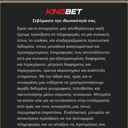
9.8
⚽500 ΔΩΡΑ* ΔΙΚΑ ΣΟΥ ΜΕ ΕΝΑ
Σεβόμαστε την ιδιωτικότητά σας
ΚΛΙΚ👑
Εμείς και οι συνεργάτες μας αποθηκεύουμε και/ή
έχουμε πρόσβαση σε πληροφορίες σε μια συσκευή,
όπως τα cookies, και επεξεργαζόμαστε προσωπικά
ΕΓΓΡΑΦΗ
ΑΞΙΟΛΟΓΗΣΗ
δεδομένα, όπως μοναδικοί αναγνωριστικοί και
ΕΕΕΠ | 21+ | ΠΑΙΞΕ ΥΠΕΥΘΥΝΑ
προσαρμοσμένες πληροφορίες που αποστέλλονται
από μια συσκευή για εξατομικευμένες διαφημίσεις
9.6
🔥ΚΑΛΟΚΑΙΡΑΚΙ με 1.020 δώρα*,
και περιεχόμενο, μέτρηση διαφήμισης και
ΑΠΟΚΛΕΙΣΤΙΚΑ ΕΔΩ!🔝
περιεχομένου, έρευνα ακροατηρίου και ανάπτυξη
υπηρεσιών.
Με την άδειά σας, εμείς και οι
συνεργάτες μας ενδέχεται να χρησιμοποιήσουμε
ΕΓΓΡΑΦΗ
ΑΞΙΟΛΟΓΗΣΗ
ακριβή δεδομένα γεωγραφικής τοποθεσίας και
ΕΕΕΠ | 21+ | ΠΑΙΞΕ ΥΠΕΥΘΥΝΑ
ταυτοποίησης μέσω σάρωσης συσκευών. Μπορείτε
να κάνετε κλικ για να συναινέσετε στην επεξεργασία
9.6
🌞Καλοκαιρινή προσφορά* ΧΩΡΙΣ
από εμάς και τους συνεργάτες μας όπως
περιγράφεται παραπάνω. Εναλλακτικά, μπορείτε να
ΚΑΤΑΘΕΣΗ με 555 δώρα🍹
αποκτήσετε πρόσβαση σε πιο λεπτομερείς
πληροφορίες και να αλλάξετε τις προτιμήσεις σας