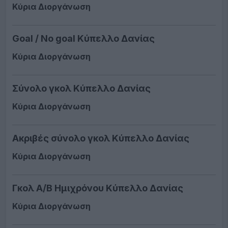
Κύρια Διοργάνωση
Goal / No goal Κύπελλο Δανίας
Κύρια Διοργάνωση
Σύνολο γκολ Κύπελλο Δανίας
Κύρια Διοργάνωση
Ακριβές σύνολο γκολ Κύπελλο Δανίας
Κύρια Διοργάνωση
Γκολ A/Β Ημιχρόνου Κύπελλο Δανίας
Κύρια Διοργάνωση