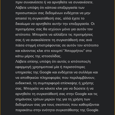
ΕΓΓΡΑΦΗ
ΑΞΙΟΛΟΓΗΣΗ
πριν συναινέσετε ή να αρνηθείτε να συναινέσετε.
Λάβετε υπόψη ότι κάποια επεξεργασία των
ΕΕΕΠ | 21+ | ΠΑΙΞΕ ΥΠΕΥΘΥΝΑ
προσωπικών σας δεδομένων ενδέχεται να μην
9.5
απαιτεί τη συγκατάθεσή σας, αλλά έχετε το
📢Σπέσιαλ ΠΡΟΣΦΟΡΑ* με 205
δικαίωμα να αρνηθείτε αυτήν την επεξεργασία. Οι
δώρα* ΧΩΡΙΣ ΚΑΤΑΘΕΣΗ✅
προτιμήσεις σας θα ισχύουν μόνο για αυτόν τον
ιστότοπο. Μπορείτε να αλλάξετε τις προτιμήσεις
σας ή να ανακαλέσετε τη συγκατάθεσή σας ανά
ΕΓΓΡΑΦΗ
ΑΞΙΟΛΟΓΗΣΗ
πάσα στιγμή επιστρέφοντας σε αυτόν τον ιστότοπο
ΕΕΕΠ | 21+ | ΠΑΙΞΕ ΥΠΕΥΘΥΝΑ
και κάνοντας κλικ στο κουμπί "Απορρήτου" στο
κάτω μέρος της ιστοσελίδας.
9.5
🌞Καλοκαιρινή Διάθεση και 5120
Λάβετε επίσης υπόψη ότι αυτός ο ιστότοπος/η
εφαρμογή χρησιμοποιεί μία ή περισσότερες
Δώρα* ΧΩΡΙΣ ΚΑΤΑΘΕΣΗ🍉
υπηρεσίες της Google και ενδέχεται να συλλέγει και
να αποθηκεύει πληροφορίες που περιλαμβάνουν,
ΕΓΓΡΑΦΗ
ΑΞΙΟΛΟΓΗΣΗ
ενδεικτικά, τη συμπεριφορά επίσκεψης ή χρήσης
σας. Μπορείτε να κάνετε κλικ για να δώσετε ή να
ΕΕΕΠ | 21+ | ΠΑΙΞΕ ΥΠΕΥΘΥΝΑ
αρνηθείτε τη συγκατάθεσή σας στην Google και τις
9.5
σημάνσεις τρίτων μερών της για τη χρήση των
📢Η ΑΠΟΛΥΤΗ ΚΑΛΟΚΑΙΡΙΝΗ
δεδομένων σας για τους σκοπούς που καθορίζονται
ΠΡΟΣΦΟΡΑ*😎
παρακάτω στην ενότητα συγκατάθεσης της Google.