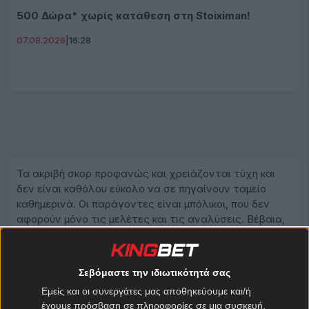
500 Δώρα* χωρίς κατάθεση στη Stoiximan!
Πρ
Στ
07.08.2026
|
16:28
07.
Τα ακριβή σκορ προφανώς και χρειάζονται τύχη και
δεν είναι καθόλου εύκολο να σε πηγαίνουν ταμείο
καθημερινά. Οι παράγοντες είναι μπόλικοι, που δεν
αφορούν μόνο τις μελέτες και τις αναλύσεις. Βέβαια,
με την απόδοση που έχει ένα ακριβές σκορ σήμερα
στις
νόμιμες στοιχηματικές εταιρίες
, μπορεί να σου
αποφέρει καλό κέρδος.
Σεβόμαστε την ιδιωτικότητά σας
Εμείς και οι συνεργάτες μας αποθηκεύουμε και/ή
Τι είναι το ακριβές σκορ στο στοίχημα
έχουμε πρόσβαση σε πληροφορίες σε μια συσκευή,