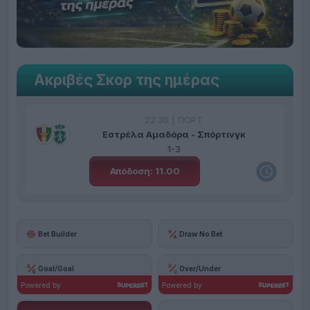
Ακριβές Σκορ της ημέρας
22:30 | ΠΟΡΤ
Εστρέλα Αμαδόρα - Σπόρτινγκ
1-3
Απόδοση: 11.00
Bet Builder
Draw No Bet
Goal/Goal
Over/Under
Powered by
Powered by