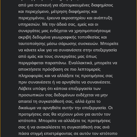
από μια συσκευή για εξατομικευμένες διαφημίσεις
και περιεχόμενο, μέτρηση διαφήμισης και
26.07.26
16:00
F1
1.66
περιεχομένου, έρευνα ακροατηρίου και ανάπτυξη
υπηρεσιών.
Με την άδειά σας, εμείς και οι
ΓΚΡΑΝ ΠΡΙ ΟΥΓΓΑΡΙΑΣ -
συνεργάτες μας ενδέχεται να χρησιμοποιήσουμε
Εύρος νίκης έως 5 δευτερόλεπτα
ακριβή δεδομένα γεωγραφικής τοποθεσίας και
ταυτοποίησης μέσω σάρωσης συσκευών. Μπορείτε
να κάνετε κλικ για να συναινέσετε στην επεξεργασία
ΣΚΟΡ:
-
STAKE:
10
+/-:
- 10
ΑΠΟΤ.
από εμάς και τους συνεργάτες μας όπως
περιγράφεται παραπάνω. Εναλλακτικά, μπορείτε να
αποκτήσετε πρόσβαση σε πιο λεπτομερείς
26.07.26
16:00
F1
2.90
πληροφορίες και να αλλάξετε τις προτιμήσεις σας
πριν συναινέσετε ή να αρνηθείτε να συναινέσετε.
ΓΚΡΑΝ ΠΡΙ ΟΥΓΓΑΡΙΑΣ -
Λάβετε υπόψη ότι κάποια επεξεργασία των
Νικητής αγώνα: Leclerc
προσωπικών σας δεδομένων ενδέχεται να μην
απαιτεί τη συγκατάθεσή σας, αλλά έχετε το
δικαίωμα να αρνηθείτε αυτήν την επεξεργασία. Οι
ΣΚΟΡ:
-
STAKE:
10
+/-:
- 10
ΑΠΟΤ.
προτιμήσεις σας θα ισχύουν μόνο για αυτόν τον
ιστότοπο. Μπορείτε να αλλάξετε τις προτιμήσεις
25.07.26
13:30
F1
2.10
σας ή να ανακαλέσετε τη συγκατάθεσή σας ανά
πάσα στιγμή επιστρέφοντας σε αυτόν τον ιστότοπο