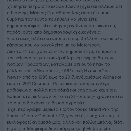
χτυπήσει πέτρα στο κεφάλι! Δεν εξηγείται αλλιώς ότι
ο Γιάννης-Μάριος Παπαδόπουλος από τότε που
θυμάται τον εαυτό του ήθελε να γίνει είτε
δημοσιογράφος, είτε οδηγός αγώνων αυτοκινήτου,
παρότι ούτε από δημοσιογραφική οικογένεια
«κρατάει», αλλά ούτε και στο περιβάλλον του υπήρξε
κάποιος που να ασχολείτο με το Motorsport.
Από τα 14 του χρόνια, όταν δημοσιεύτηκε το πρώτο
του κείμενο σε μια τοπική αθλητική εφημερίδα των
Νοτίων Προαστίων, κατάλαβε ότι αυτό ήταν το
μέλλον του. «Νοκ άουτ», «Αθλητική Ηχώ», «Goal
News» από το 1995 έως το 2017, ενδιαμέσως Alpha και
από το 2011 Cosmote TV και κάπου ανάμεσα λίγο
ραδιόφωνο, πολλά περιοδικά και εσχάτως και sites.
Κάπως έτσι κύλησαν αυτά τα 31 -αισίως- χρόνια κατά
τα οποία διακονεί τη δημοσιογραφία.
Έχει περιγράψει μερικές εκατοντάδες Grand Prix της
Formula 1 στην Cosmote TV, γενικά ό,τι μηχανοκίνητο
κυκλοφορεί ανάμεσά μας, αλλά και πολλή μπάλα, διότι
δίχως ποδόσφαιρο δεν υπάρχει ζωή! Εδώ και μία