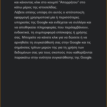
και κάνοντας κλικ στο κουμπί "Απορρήτου" στο
ΓΚΡΑΝ ΠΡΙ ΟΥΓΓΑΡΙΑΣ - ΕΛΕΥΘΕΡΑ ΔΟΚΙΜΑΣΤΙΚΑ 3
κάτω μέρος της ιστοσελίδας.
H2H Leclerc vs Hamilton: Hamilton
Λάβετε επίσης υπόψη ότι αυτός ο ιστότοπος/η
εφαρμογή χρησιμοποιεί μία ή περισσότερες
ΣΚΟΡ:
-
STAKE:
10
+/-:
11
ΑΠΟΤ.
υπηρεσίες της Google και ενδέχεται να συλλέγει και
να αποθηκεύει πληροφορίες που περιλαμβάνουν,
ενδεικτικά, τη συμπεριφορά επίσκεψης ή χρήσης
25.07.26
13:30
F1
3.60
σας. Μπορείτε να κάνετε κλικ για να δώσετε ή να
αρνηθείτε τη συγκατάθεσή σας στην Google και τις
σημάνσεις τρίτων μερών της για τη χρήση των
ΓΚΡΑΝ ΠΡΙ ΟΥΓΓΑΡΙΑΣ - ΕΛΕΥΘΕΡΑ ΔΟΚΙΜΑΣΤΙΚΑ 3
δεδομένων σας για τους σκοπούς που καθορίζονται
Εύρος νίκης: Μεταξύ 0,1 και 0,2 δευτερολέπτων
παρακάτω στην ενότητα συγκατάθεσης της Google.
ΣΚΟΡ:
-
STAKE:
10
+/-:
26
ΑΠΟΤ.
25.07.26
13:30
F1
2.75
ΓΚΡΑΝ ΠΡΙ ΟΥΓΓΑΡΙΑΣ - ΕΛΕΥΘΕΡΑ ΔΟΚΙΜΑΣΤΙΚΑ 3
Νικητής: Hamilton