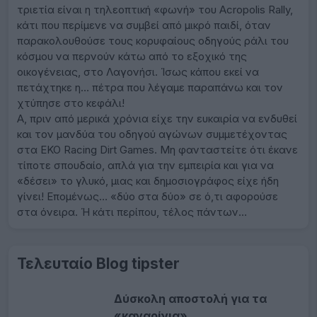
τριετία είναι η τηλεοπτική «φωνή» του Acropolis Rally,
κάτι που περίμενε να συμβεί από μικρό παιδί, όταν
παρακολουθούσε τους κορυφαίους οδηγούς ράλι του
κόσμου να περνούν κάτω από το εξοχικό της
οικογένειας, στο Λαγονήσι. Ίσως κάπου εκεί να
πετάχτηκε η… πέτρα που λέγαμε παραπάνω και τον
χτύπησε στο κεφάλι!
Α, πριν από μερικά χρόνια είχε την ευκαιρία να ενδυθεί
και τον μανδύα του οδηγού αγώνων συμμετέχοντας
στα EKO Racing Dirt Games. Μη φανταστείτε ότι έκανε
τίποτε σπουδαίο, απλά για την εμπειρία και για να
«δέσει» το γλυκό, μιας και δημοσιογράφος είχε ήδη
γίνει! Επομένως… «δύο στα δύο» σε ό,τι αφορούσε
στα όνειρα. Ή κάτι περίπου, τέλος πάντων…
Τελευταίο Blog tipster
Δύσκολη αποστολή για τα
«καναρίνια»