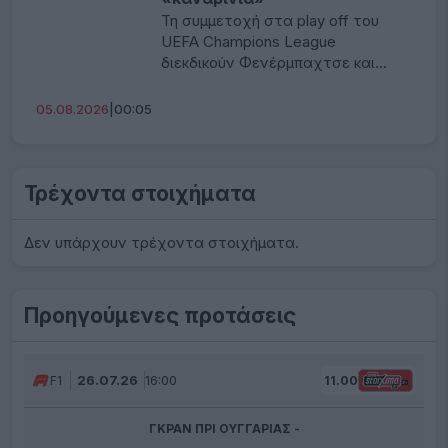
Τη συμμετοχή στα play off του
UEFA Champions League
διεκδικούν Φενέρμπαχτσε και
Στουρμ Γκρατς σε ένα από τα πιο
ισορροπημένα ζευγάρια της 3ης
05.08.2026
|
00:05
προκριματικής φάσης της
διοργάνωσης. Η Φενέρ είναι
αήττητη απέναντι σε
αυστριακούς συλλόγους,
Τρέχοντα στοιχήματα
μετρώντας πέντε νίκες, με δύο
από αυτά τα παιχνίδια να είναι
Δεν υπάρχουν τρέχοντα στοιχήματα.
εναντίον της Στουρμ (μία νίκη και
μία ισοπαλία) στα […]
Προηγούμενες προτάσεις
26.07.26
16:00
F1
11.00
ΓΚΡΑΝ ΠΡΙ ΟΥΓΓΑΡΙΑΣ -