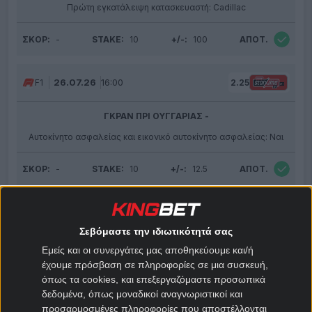
Πρώτη εγκατάλειψη κατασκευαστή: Cadillac
ΣΚΟΡ:
-
STAKE:
10
+/-:
100
ΑΠΟΤ.
26.07.26
16:00
F1
2.25
ΓΚΡΑΝ ΠΡΙ ΟΥΓΓΑΡΙΑΣ -
Αυτοκίνητο ασφαλείας και εικονικό αυτοκίνητο ασφαλείας: Ναι
ΣΚΟΡ:
-
STAKE:
10
+/-:
12.5
ΑΠΟΤ.
26.07.26
16:00
F1
2.25
Σεβόμαστε την ιδιωτικότητά σας
ΓΚΡΑΝ ΠΡΙ ΟΥΓΓΑΡΙΑΣ -
Εμείς και οι συνεργάτες μας αποθηκεύουμε και/ή
έχουμε πρόσβαση σε πληροφορίες σε μια συσκευή,
Aston Martin: Να πάρουν κατάταξη και τα δύο μονοθέσια
όπως τα cookies, και επεξεργαζόμαστε προσωπικά
δεδομένα, όπως μοναδικοί αναγνωριστικοί και
ΣΚΟΡ:
-
STAKE:
10
+/-:
12.5
ΑΠΟΤ.
προσαρμοσμένες πληροφορίες που αποστέλλονται