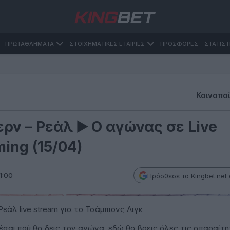
ΠΡΩΤΑΘΛΗΜΑΤΑ
ΣΤΟΙΧΗΜΑΤΙΚΕΣ ΕΤΑΙΡΙΕΣ
ΠΡΟΣΦΟΡΕΣ
ΣΤΑΤΙΣΤ
Κοινοποί
ρν – Ρεάλ ▶️ Ο αγώνας σε Live
ing (15/04)
11:00
Πρόσθεσε το Kingbet.net
εάλ live stream για το Τσάμπιονς Λιγκ
σαι πού θα δεις τον αγώνα, εδώ θα βρεις όλες τις απαραίτ