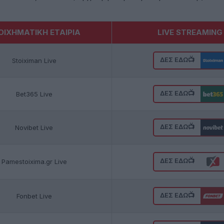
ΟΙΧΗΜΑΤΙΚΗ ΕΤΑΙΡΙΑ
LIVE STREAMING
ΔΕΣ ΕΔΩ📺
Stoiximan Live
ΔΕΣ ΕΔΩ📺
Bet365 Live
ΔΕΣ ΕΔΩ📺
Novibet Live
ΔΕΣ ΕΔΩ📺
Pamestoixima.gr Live
ΔΕΣ ΕΔΩ📺
Fonbet Live