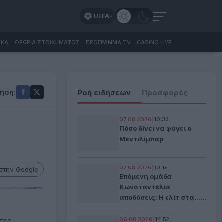
UEFA
ΙΚΑ
ΘΕΩΡΙΑ ΣΤΟΙΧΗΜΑΤΟΣ
ΠΡΟΓΡΑΜΜΑ TV
CASINO LIVE
ηση:
Ροή ειδήσεων
Προσφορές
07.08.2026
|
10:30
Πόσο δίνει να φύγει ο
Μεντιλίμπαρ
07.08.2026
|
10:19
 στην Google
Επόμενη ομάδα
Κωνσταντέλια
αποδόσεις: Η ελίτ στα…
πόδια του 👀💥
ητες
06.08.2026
|
14:52