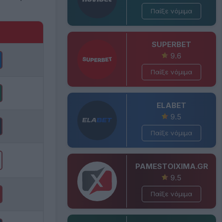
Παίξε νόμιμα
SUPERBET
9.6
Παίξε νόμιμα
ELABET
9.5
Παίξε νόμιμα
PAMESTOIXIMA.GR
9.5
Παίξε νόμιμα