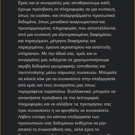
Εμείς και οι συνεργάτες μας αποθηκεύουμε και/ή
Που μπορώ να δω Κλαμπ
έχουμε πρόσβαση σε πληροφορίες σε μια συσκευή,
Μπριζ – Μονακό live
όπως τα cookies, και επεξεργαζόμαστε προσωπικά
streaming
δεδομένα, όπως μοναδικοί αναγνωριστικοί και
προσαρμοσμένες πληροφορίες που αποστέλλονται
από μια συσκευή για εξατομικευμένες διαφημίσεις
Αν αναρωτιέσαι «που θα δω το Κλαμπ Μπριζ –
και περιεχόμενο, μέτρηση διαφήμισης και
Μονακό;», μπορείς να το παρακολουθήσεις και μέσα
περιεχομένου, έρευνα ακροατηρίου και ανάπτυξη
από τις περισσότερες
στοιχηματικές εταιρίες
.
υπηρεσιών.
Με την άδειά σας, εμείς και οι
Και μην ξεχνάς ότι το ημίχρονο ενός αγώνα είναι η
συνεργάτες μας ενδέχεται να χρησιμοποιήσουμε
καλύτερη ώρα για να απολαύσεις τα προνόμια που
ακριβή δεδομένα γεωγραφικής τοποθεσίας και
σου προσφέρουν οι
στοιχηματικές προσφορές
*!
ταυτοποίησης μέσω σάρωσης συσκευών. Μπορείτε
να κάνετε κλικ για να συναινέσετε στην επεξεργασία
από εμάς και τους συνεργάτες μας όπως
περιγράφεται παραπάνω. Εναλλακτικά, μπορείτε να
αποκτήσετε πρόσβαση σε πιο λεπτομερείς
πληροφορίες και να αλλάξετε τις προτιμήσεις σας
πριν συναινέσετε ή να αρνηθείτε να συναινέσετε.
Λάβετε υπόψη ότι κάποια επεξεργασία των
Διαχείριση απορρήτου
προσωπικών σας δεδομένων ενδέχεται να μην
απαιτεί τη συγκατάθεσή σας, αλλά έχετε το