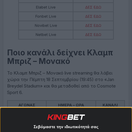
Elabet Live
ΔΕΣ ΕΔΩ
Fonbet Live
ΔΕΣ ΕΔΩ
Novibet Live
ΔΕΣ ΕΔΩ
Netbet Live
ΔΕΣ ΕΔΩ
Ποιο κανάλι δείχνει Κλαμπ
Μπριζ – Μονακό
Το Κλαμπ Μπριζ – Μονακό live streaming θα λάβει
χώρα την Πέμπτη 18 Σεπτεμβρίου (19:45) στο «Jan
Breydel Stadium» και θα μεταδοθεί από το Cosmote
Sport 6.
ΑΓΩΝΑΣ
ΗΜΕΡΑ – ΩΡΑ
ΚΑΝΑΛΙ
Κλαμπ Μπριζ –
Πέμπτη 18
Cosmote
Μονακό
Σεπτεμβρίου
–
19:45
Sport 6
Σεβόμαστε την ιδιωτικότητά σας