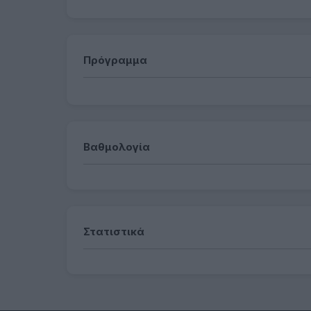
Πρόγραμμα
Βαθμολογία
Στατιστικά