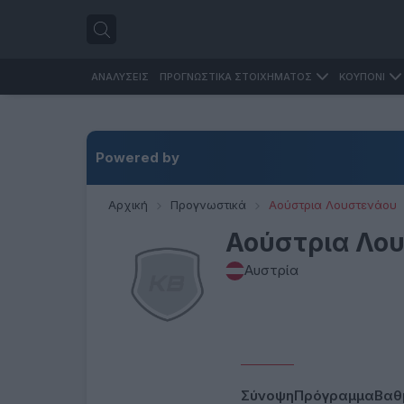
ΑΝΑΛΥΣΕΙΣ
ΠΡΟΓΝΩΣΤΙΚΑ ΣΤΟΙΧΗΜΑΤΟΣ
ΚΟΥΠΟΝΙ
Powered by
Αρχική
Προγνωστικά
Αούστρια Λουστενάου
Αούστρια Λο
Αυστρία
Σύνοψη
Πρόγραμμα
Βαθ